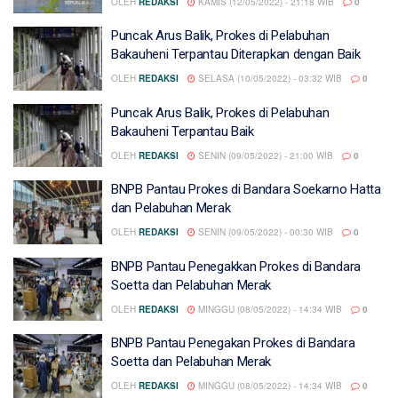
OLEH
REDAKSI
KAMIS (12/05/2022) - 21:18 WIB
0
Puncak Arus Balik, Prokes di Pelabuhan
Bakauheni Terpantau Diterapkan dengan Baik
OLEH
REDAKSI
SELASA (10/05/2022) - 03:32 WIB
0
Puncak Arus Balik, Prokes di Pelabuhan
Bakauheni Terpantau Baik
OLEH
REDAKSI
SENIN (09/05/2022) - 21:00 WIB
0
BNPB Pantau Prokes di Bandara Soekarno Hatta
dan Pelabuhan Merak
OLEH
REDAKSI
SENIN (09/05/2022) - 00:30 WIB
0
BNPB Pantau Penegakkan Prokes di Bandara
Soetta dan Pelabuhan Merak
OLEH
REDAKSI
MINGGU (08/05/2022) - 14:34 WIB
0
BNPB Pantau Penegakan Prokes di Bandara
Soetta dan Pelabuhan Merak
OLEH
REDAKSI
MINGGU (08/05/2022) - 14:34 WIB
0