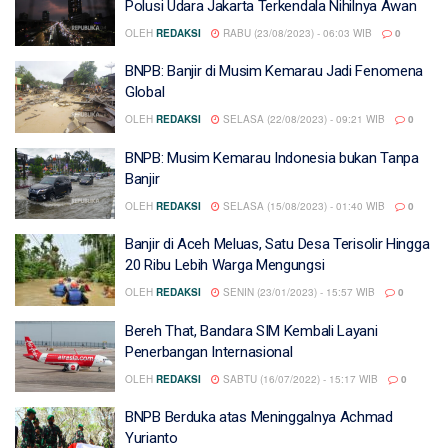
Polusi Udara Jakarta Terkendala Nihilnya Awan
OLEH
REDAKSI
RABU (23/08/2023) - 06:03 WIB
0
BNPB: Banjir di Musim Kemarau Jadi Fenomena
Global
OLEH
REDAKSI
SELASA (22/08/2023) - 09:21 WIB
0
BNPB: Musim Kemarau Indonesia bukan Tanpa
Banjir
OLEH
REDAKSI
SELASA (15/08/2023) - 01:40 WIB
0
Banjir di Aceh Meluas, Satu Desa Terisolir Hingga
20 Ribu Lebih Warga Mengungsi
OLEH
REDAKSI
SENIN (23/01/2023) - 15:57 WIB
0
Bereh That, Bandara SIM Kembali Layani
Penerbangan Internasional
OLEH
REDAKSI
SABTU (16/07/2022) - 15:17 WIB
0
BNPB Berduka atas Meninggalnya Achmad
Yurianto