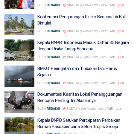
OLEH
REDAKSI
MINGGU (22/05/2022) - 20:48 WIB
0
Konferensi Pengurangan Risiko Bencana di Bali
Dimulai
OLEH
REDAKSI
MINGGU (22/05/2022) - 19:25 WIB
0
Kepala BNPB: Indonesia Masuk Daftar 35 Negara
dengan Risiko Tinggi Bencana
OLEH
REDAKSI
MINGGU (22/05/2022) - 06:43 WIB
0
BMKG: Peringatan dan Tindakan Dini Harus
Sejalan
OLEH
REDAKSI
MINGGU (22/05/2022) - 03:10 WIB
0
Dokumentasi Kearifan Lokal Penanggulangan
Bencana Penting, Ini Alasannya
OLEH
REDAKSI
SABTU (14/05/2022) - 00:49 WIB
0
Kepala BNPB Serukan Percepatan Perbaikan
Rumah Pascabencana Siklon Tropis Seroja