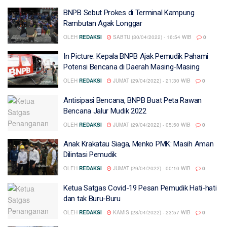
BNPB Sebut Prokes di Terminal Kampung
Rambutan Agak Longgar
OLEH
REDAKSI
SABTU (30/04/2022) - 16:54 WIB
0
In Picture: Kepala BNPB Ajak Pemudik Pahami
Potensi Bencana di Daerah Masing-Masing
OLEH
REDAKSI
JUMAT (29/04/2022) - 21:30 WIB
0
Antisipasi Bencana, BNPB Buat Peta Rawan
Bencana Jalur Mudik 2022
OLEH
REDAKSI
JUMAT (29/04/2022) - 05:50 WIB
0
Anak Krakatau Siaga, Menko PMK: Masih Aman
Dilintasi Pemudik
OLEH
REDAKSI
JUMAT (29/04/2022) - 00:10 WIB
0
Ketua Satgas Covid-19 Pesan Pemudik Hati-hati
dan tak Buru-Buru
OLEH
REDAKSI
KAMIS (28/04/2022) - 23:57 WIB
0