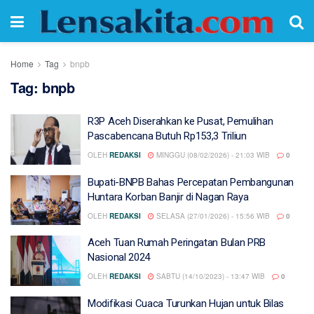
Home
Tag
bnpb
Tag:
bnpb
R3P Aceh Diserahkan ke Pusat, Pemulihan
Pascabencana Butuh Rp153,3 Triliun
OLEH
REDAKSI
MINGGU (08/02/2026) - 21:03 WIB
0
Bupati-BNPB Bahas Percepatan Pembangunan
Huntara Korban Banjir di Nagan Raya
OLEH
REDAKSI
SELASA (27/01/2026) - 15:56 WIB
0
Aceh Tuan Rumah Peringatan Bulan PRB
Nasional 2024
OLEH
REDAKSI
SABTU (14/10/2023) - 13:47 WIB
0
Modifikasi Cuaca Turunkan Hujan untuk Bilas