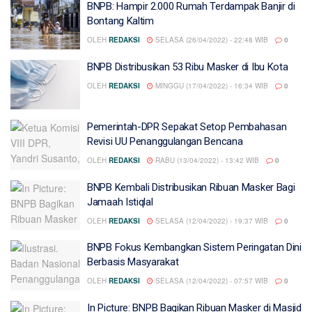
BNPB: Hampir 2.000 Rumah Terdampak Banjir di
Bontang Kaltim
OLEH
REDAKSI
SELASA (26/04/2022) - 22:48 WIB
0
BNPB Distribusikan 53 Ribu Masker di Ibu Kota
OLEH
REDAKSI
MINGGU (17/04/2022) - 16:34 WIB
0
Pemerintah-DPR Sepakat Setop Pembahasan
Revisi UU Penanggulangan Bencana
OLEH
REDAKSI
RABU (13/04/2022) - 13:42 WIB
0
BNPB Kembali Distribusikan Ribuan Masker Bagi
Jamaah Istiqlal
OLEH
REDAKSI
SELASA (12/04/2022) - 19:37 WIB
0
BNPB Fokus Kembangkan Sistem Peringatan Dini
Berbasis Masyarakat
OLEH
REDAKSI
SELASA (12/04/2022) - 07:57 WIB
0
In Picture: BNPB Bagikan Ribuan Masker di Masjid