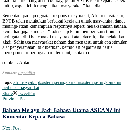
“Jadi kita memang di sini berbagi peran BNPB lebih kepada aspek
kultur, aspek lebih menguatkan masyarakat,” kata dia.
Sementara pada penguatan respons masyarakat, Afril mengatakan,
BNPB telah melakukan berbagai kegiatan untuk masyarakat dapat
meningkatkan kemampuan responnya seperti melaksanakan latihan,
kemudian juga simulasi. “Jadi setiap kami memberikan stimulan
peringatan dini bencana di masyarakat atau daerah, kita melakukan
gladi. Sehingga masyarakat paham dan mengerti untuk apa stimulan,
alat penyelamatan itu diberikan, kemudian bagaimana harus
merespon dari peringatan ini tersebut,” kata dia.
sumber : Antara
Sumber:
Republika
Tags:
afril rosya
bnpb
sistem peringatan dini
sistem peringatan dini
berbasis masyarakat
Share
Tweet
Pin
Previous Post
Bahasa Melayu Jadi Bahasa Utama ASEAN? Ini
Komentar Kepala Bahasa
Next Post