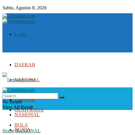
Sabtu, Agustus 8, 2026
Login
DAERAH
NASIONAL
DUNIA
DAERAH
No Result
View All Result
OLAH RAGA
NASIONAL
BOLA
DUNIA
Home
NASIONAL