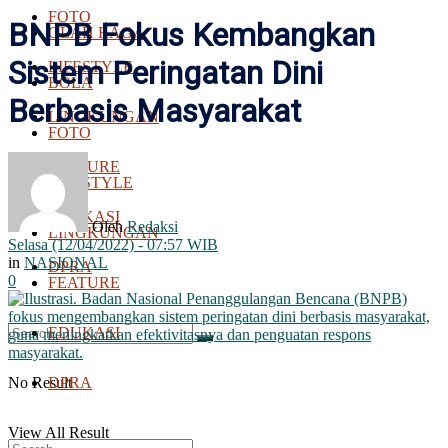
FOTO
BNPB Fokus Kembangkan
OLAH RAGA
Sistem Peringatan Dini
LIFESTYLE
BOLA
Berbasis Masyarakat
LINGKUNGAN
FOTO
FEATURE
LIFESTYLE
EDUKASI
Oleh
Redaksi
LINGKUNGAN
Selasa (12/04/2022) - 07:57 WIB
in
NASIONAL
DPRA
0
FEATURE
EDUKASI
No Result
DPRA
View All Result