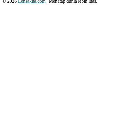
© 2026
Lensakita.com
| Menatap dunia lebih luas.