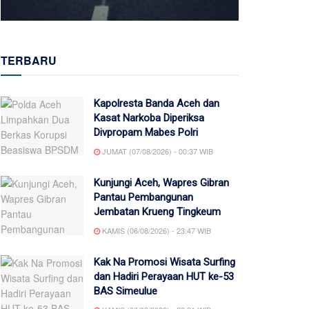
TERBARU
Kapolresta Banda Aceh dan
Kasat Narkoba Diperiksa
Divpropam Mabes Polri
JUMAT (07/08/2026) - 00:37 WIB
Kunjungi Aceh, Wapres Gibran
Pantau Pembangunan
Jembatan Krueng Tingkeum
KAMIS (06/08/2026) - 23:47 WIB
Kak Na Promosi Wisata Surfing
dan Hadiri Perayaan HUT ke-53
BAS Simeulue