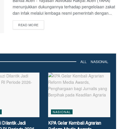
Banda Aceh - Yayasan Advokasi Rakyat Aceh (YARA)
menunjukkan dukungannya terhadap pengelolaan zakat
dan infak melalui lembaga resmi pemerintah dengan...
DETAILS
READ MORE
ALL
NASIONAL
NASIONAL
 Dilantik Jadi
KPA Gelar Kembali Agrarian