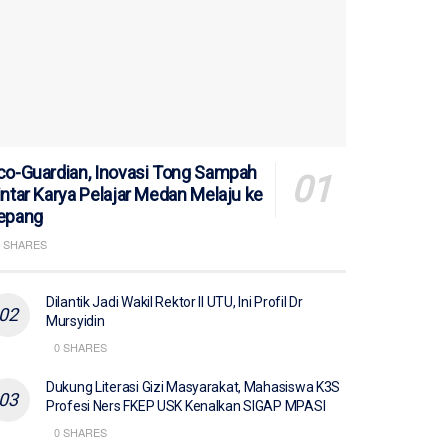
co-Guardian, Inovasi Tong Sampah
intar Karya Pelajar Medan Melaju ke
epang
 SHARES
Dilantik Jadi Wakil Rektor II UTU, Ini Profil Dr
Mursyidin
REDAKSI
0 SHARES
Dukung Literasi Gizi Masyarakat, Mahasiswa K3S
Profesi Ners FKEP USK Kenalkan SIGAP MPASI
0 SHARES