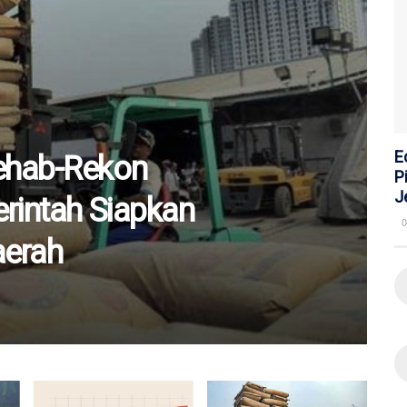
E
ehab-Rekon
P
J
rintah Siapkan
0
aerah