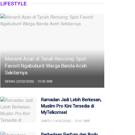
LIFESTYLE
Menanti Azan di Tanah Rencong: Spot
Favorit Ngabuburit Warga Banda Aceh
Sekitarnya
SENIN (23/02/2026) - 15:30 WIB
Ramadan Jadi Lebih Berkesan,
Muslim Pro Kini Tersedia di
MyTelkomsel
SABTU (14/02/2026) - 15:41 WIB
Perbedaan Parfum dan Body