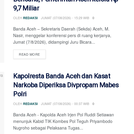
9,7 Miliar
OLEH
JUMAT (07/08/2026) - 15:29 WIB
REDAKSI
0
‎Banda Aceh – Sekretaris Daerah (Sekda) Aceh, M.
Nasir, menggelar konferensi pers di ruang kerjanya,
Jumat (7/8/2026), didampingi Juru Bicara...
DETAILS
READ MORE
Kapolresta Banda Aceh dan Kasat
Narkoba Diperiksa Divpropam Mabes
Polri
OLEH
JUMAT (07/08/2026) - 00:37 WIB
REDAKSI
0
Banda Aceh - Kapolda Aceh Irjen Pol Ruddi Setiawan
menunjuk Kabid TIK Kombes Pol Teguh Priyambodo
Nugroho sebagai Pelaksana Tugas...