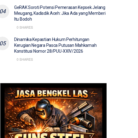
GeRAK Soroti Potensi Pemerasan Kepsek Jelang
Meugang, Kadisdik Aceh: Jika Ada yang Memberi
Itu Bodoh
0 SHARES
Lapas Blangpidie Mulai
Dinsos Aceh Ajak ASN
BPS: Aceh
Dinamika Kepastian Hukum Perhitungan
Program Pemberantasan
Manfaatkan WFH untuk
Persen pa
Kerugian Negara Pasca Putusan Mahkamah
Buta Huruf Al-Qur’an
Jumat Berkah, Gerakan
Kenaikan
Konstitusi Nomor 28/PUU-XXIV/2026
Berbagi Didorong Jadi Aksi
Bensin
JUMAT (07/08/2026) - 15:40 WIB
Bersama
0 SHARES
SENIN (03/
SENIN (03/08/2026) - 12:27 WIB