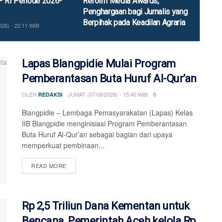
P RI Periode 2026-
Reform Media Awards,
Penghargaan bagi Jurnalis yang
Berpihak pada Keadilan Agraria
26) - 22:11 WIB
MINGGU (02/08/2026) - 22:31 WIB
Lapas Blangpidie Mulai Program
Pemberantasan Buta Huruf Al-Qur’an
OLEH
JUMAT (07/08/2026) - 15:40 WIB
REDAKSI
0
Blangpidie – Lembaga Pemasyarakatan (Lapas) Kelas
IIB Blangpidie menginisiasi Program Pemberantasan
Buta Huruf Al-Qur’an sebagai bagian dari upaya
memperkuat pembinaan...
DETAILS
READ MORE
Rp 2,5 Triliun Dana Kementan untuk
Bencana, Pemerintah Aceh kelola Rp