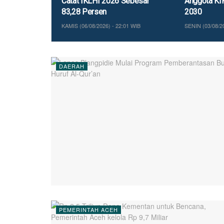
Catat IKLHI 2026 Sebesar
Anggota KI
83,28 Persen
2030
KAMIS (06/08/2026) - 22:01 WIB
SENIN (03/08/20
DAERAH
PEMERINTAH ACEH