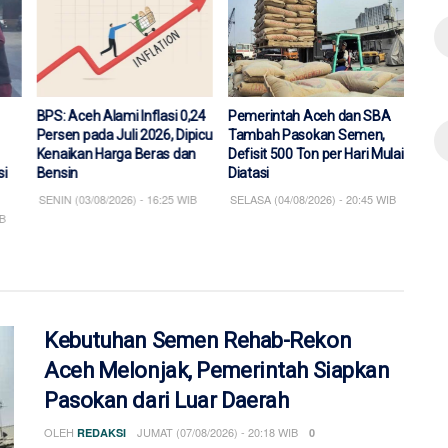
lasi 0,24
Pemerintah Aceh dan SBA
Pemerintah Aceh Buka
26, Dipicu
Tambah Pasokan Semen,
MPLS Sekolah Rakyat,
ras dan
Defisit 500 Ton per Hari Mulai
Tegaskan Komitmen Putus
Diatasi
Mata Rantai Kemiskinan
16:25 WIB
SELASA (04/08/2026) - 20:45 WIB
SENIN (03/08/2026) - 17:16 WIB
Kebutuhan Semen Rehab-Rekon
Aceh Melonjak, Pemerintah Siapkan
Pasokan dari Luar Daerah
OLEH
JUMAT (07/08/2026) - 20:18 WIB
REDAKSI
0