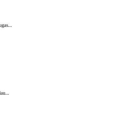
gas...
au...