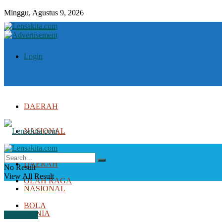
Minggu, Agustus 9, 2026
Login
DAERAH
NASIONAL
DUNIA
DAERAH
No Result
View All Result
OLAH RAGA
NASIONAL
BOLA
DUNIA
DAERAH