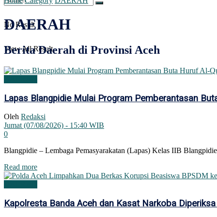
Home
Category
DAERAH
DAERAH
No Result
Berita Daerah di Provinsi Aceh
View All Result
DAERAH
Lapas Blangpidie Mulai Program Pemberantasan Buta
Oleh
Redaksi
Jumat (07/08/2026) - 15:40 WIB
0
Blangpidie – Lembaga Pemasyarakatan (Lapas) Kelas IIB Blangpidie
Details
Read more
DAERAH
Kapolresta Banda Aceh dan Kasat Narkoba Diperiksa