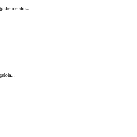
idie melalui...
elola...