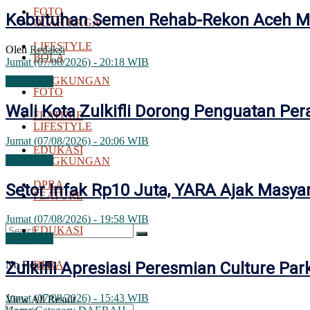
FOTO
Kebutuhan Semen Rehab-Rekon Aceh Mel
OLAH RAGA
LIFESTYLE
Oleh
Redaksi
BOLA
Jumat (07/08/2026) - 20:18 WIB
LINGKUNGAN
DAERAH
FOTO
Wali Kota Zulkifli Dorong Penguatan Pe
FEATURE
LIFESTYLE
Jumat (07/08/2026) - 20:06 WIB
EDUKASI
DAERAH
LINGKUNGAN
DPRA
Setor Infak Rp10 Juta, YARA Ajak Masya
FEATURE
Jumat (07/08/2026) - 19:58 WIB
EDUKASI
DAERAH
No Result
DPRA
Zulkifli Apresiasi Peresmian Culture P
Jumat (07/08/2026) - 15:43 WIB
View All Result