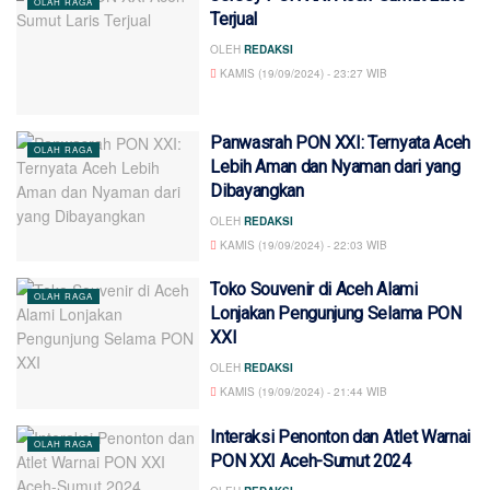
OLAH RAGA
Terjual
OLEH
REDAKSI
KAMIS (19/09/2024) - 23:27 WIB
Panwasrah PON XXI: Ternyata Aceh
OLAH RAGA
Lebih Aman dan Nyaman dari yang
Dibayangkan
OLEH
REDAKSI
KAMIS (19/09/2024) - 22:03 WIB
Toko Souvenir di Aceh Alami
OLAH RAGA
Lonjakan Pengunjung Selama PON
XXI
OLEH
REDAKSI
KAMIS (19/09/2024) - 21:44 WIB
Interaksi Penonton dan Atlet Warnai
OLAH RAGA
PON XXI Aceh-Sumut 2024