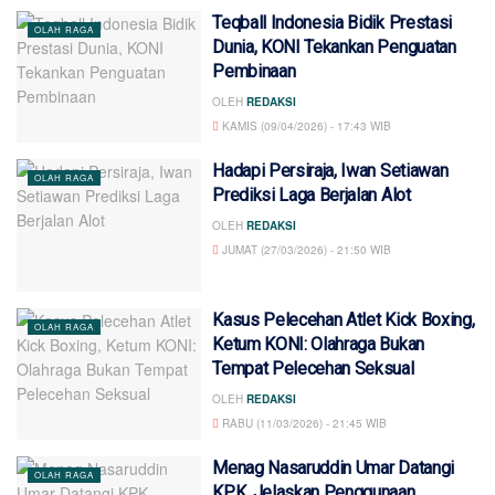
Teqball Indonesia Bidik Prestasi
OLAH RAGA
Dunia, KONI Tekankan Penguatan
Pembinaan
OLEH
REDAKSI
KAMIS (09/04/2026) - 17:43 WIB
Hadapi Persiraja, Iwan Setiawan
OLAH RAGA
Prediksi Laga Berjalan Alot
OLEH
REDAKSI
JUMAT (27/03/2026) - 21:50 WIB
Kasus Pelecehan Atlet Kick Boxing,
OLAH RAGA
Ketum KONI: Olahraga Bukan
Tempat Pelecehan Seksual
OLEH
REDAKSI
RABU (11/03/2026) - 21:45 WIB
Menag Nasaruddin Umar Datangi
OLAH RAGA
KPK, Jelaskan Penggunaan