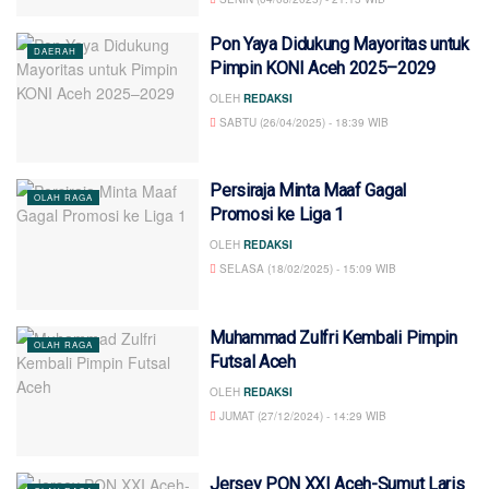
Pon Yaya Didukung Mayoritas untuk
DAERAH
Pimpin KONI Aceh 2025–2029
OLEH
REDAKSI
SABTU (26/04/2025) - 18:39 WIB
Persiraja Minta Maaf Gagal
OLAH RAGA
Promosi ke Liga 1
OLEH
REDAKSI
SELASA (18/02/2025) - 15:09 WIB
Muhammad Zulfri Kembali Pimpin
OLAH RAGA
Futsal Aceh
OLEH
REDAKSI
JUMAT (27/12/2024) - 14:29 WIB
Jersey PON XXI Aceh-Sumut Laris