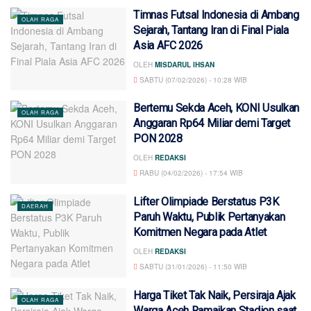
Timnas Futsal Indonesia di Ambang
OLAH RAGA
Sejarah, Tantang Iran di Final Piala
Asia AFC 2026
OLEH
MISDARUL IHSAN
SABTU (07/02/2026) - 10:28 WIB
Bertemu Sekda Aceh, KONI Usulkan
OLAH RAGA
Anggaran Rp64 Miliar demi Target
PON 2028
OLEH
REDAKSI
RABU (04/02/2026) - 17:54 WIB
Lifter Olimpiade Berstatus P3K
DAERAH
Paruh Waktu, Publik Pertanyakan
Komitmen Negara pada Atlet
OLEH
REDAKSI
SABTU (31/01/2026) - 11:50 WIB
Harga Tiket Tak Naik, Persiraja Ajak
OLAH RAGA
Warga Aceh Ramaikan Stadion saat