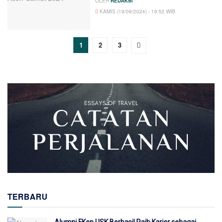
OLEH
REDAKSI
KAMIS (19/09/2024) - 19:52 WIB
1
2
3
TERBARU