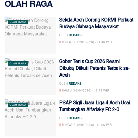
OLAH RAGA
Sekda Aceh Dorong KORMI Perkuat
OLAH RAGA
Budaya Olahraga Masyarakat
OLEH
REDAKSI
MINGGU (17/05/2026) - 21:46 WIB
Gober Tenis Cup 2026 Resmi
OLAH RAGA
Dibuka, Diikuti Petenis Terbaik se-
Aceh
OLEH
REDAKSI
KAMIS (16/04/2026) - 19:49 WIB
PSAP Sigli Juara Liga 4 Aceh Usai
OLAH RAGA
Tumbangkan Alfarlaky FC 2-0
OLEH
REDAKSI
MINGGU (12/04/2026) - 13:55 WIB