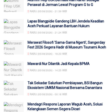
Alumni FKep USK Berhasil Raih Karier sebagai
Perawat di Jerman Lewat Program G to G
RABU (05/08/2026) - 21:39 WIB
Lapas Blangpidie Gandeng LBH Jendela Keadilan
Aceh Perkuat Layanan Bantuan Hukum
RABU (05/08/2026) - 21:24 WIB
Merawat Filosofi ‘Sama-Sama Ngerti’, Sangerday
Fest 2026 Segera Hadir di Museum Tsunami Aceh
RABU (05/08/2026) - 18:23 WIB
Mawardi Nur Dilantik Jadi Kepala BPMA
RABU (05/08/2026) - 14:25 WIB
Tak Sekadar Salurkan Pembiayaan, BSI Bangun
Ekosistem UMKM Nasional Bersama Danantara
RABU (05/08/2026) - 00:18 WIB
Mendagri Respons Laporan Wagub Aceh, Solusi
Kelangkaan Semen Segera Dicari