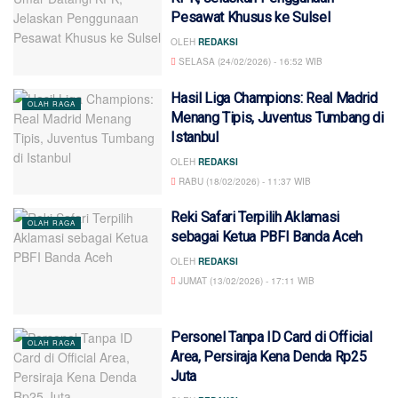
Pesawat Khusus ke Sulsel
OLEH
REDAKSI
SELASA (24/02/2026) - 16:52 WIB
Hasil Liga Champions: Real Madrid
OLAH RAGA
Menang Tipis, Juventus Tumbang di
Istanbul
OLEH
REDAKSI
RABU (18/02/2026) - 11:37 WIB
Reki Safari Terpilih Aklamasi
OLAH RAGA
sebagai Ketua PBFI Banda Aceh
OLEH
REDAKSI
JUMAT (13/02/2026) - 17:11 WIB
Personel Tanpa ID Card di Official
OLAH RAGA
Area, Persiraja Kena Denda Rp25
Juta