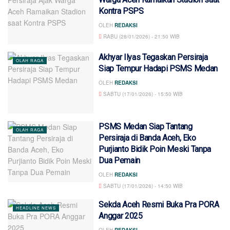
Kontra PSPS
OLEH
REDAKSI
RABU (28/01/2026) - 21:50 WIB
Akhyar Ilyas Tegaskan Persiraja
OLAH RAGA
Siap Tempur Hadapi PSMS Medan
OLEH
REDAKSI
SABTU (17/01/2026) - 15:50 WIB
PSMS Medan Siap Tantang
OLAH RAGA
Persiraja di Banda Aceh, Eko
Purjianto Bidik Poin Meski Tanpa
Dua Pemain
OLEH
REDAKSI
SABTU (17/01/2026) - 14:50 WIB
Sekda Aceh Resmi Buka Pra PORA
HEADLINE NEWS
Anggar 2025
OLEH
REDAKSI