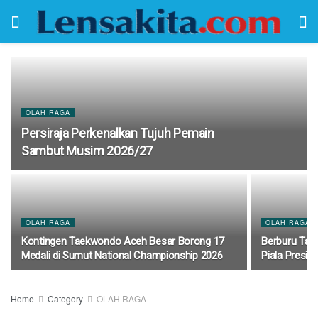
OLAH RAGA
Persiraja Perkenalkan Tujuh Pemain
Sambut Musim 2026/27
OLAH RAGA
OLAH RAGA
Kontingen Taekwondo Aceh Besar Borong 17
Berburu Tale
Medali di Sumut National Championship 2026
Piala Presid
Home
Category
OLAH RAGA