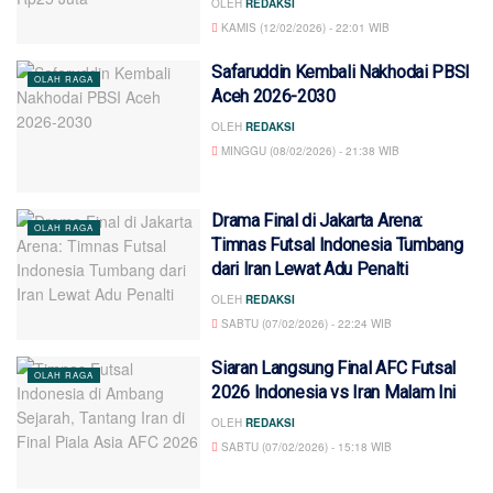
OLEH
REDAKSI
KAMIS (12/02/2026) - 22:01 WIB
Safaruddin Kembali Nakhodai PBSI
OLAH RAGA
Aceh 2026-2030
OLEH
REDAKSI
MINGGU (08/02/2026) - 21:38 WIB
Drama Final di Jakarta Arena:
OLAH RAGA
Timnas Futsal Indonesia Tumbang
dari Iran Lewat Adu Penalti
OLEH
REDAKSI
SABTU (07/02/2026) - 22:24 WIB
Siaran Langsung Final AFC Futsal
OLAH RAGA
2026 Indonesia vs Iran Malam Ini
OLEH
REDAKSI
SABTU (07/02/2026) - 15:18 WIB