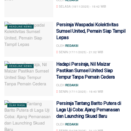
SELASA (18/11/2025) - 19:42 WIB
Persiraja Waspadai Kolektivitas
HEADLINE NEWS
Sumsel United, Pemain Siap Tampil
Lepas
OLEH
REDAKSI
SENIN (17/11/2025) - 21:02 WIB
Hadapi Persiraja, Nil Maizar
HEADLINE NEWS
Pastikan Sumsel United Siap
Tempur Tanpa Pemain Cedera
OLEH
REDAKSI
SENIN (17/11/2025) - 19:40 WIB
Persiraja Tantang Barito Putera di
OLAH RAGA
Laga Uji Coba: Ajang Pemanasan
dan Launching Skuad Baru
OLEH
REDAKSI
SENIN (04/08/2025) - 21:13 WIB