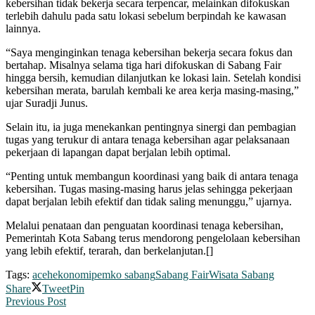
kebersihan tidak bekerja secara terpencar, melainkan difokuskan
terlebih dahulu pada satu lokasi sebelum berpindah ke kawasan
lainnya.
“Saya menginginkan tenaga kebersihan bekerja secara fokus dan
bertahap. Misalnya selama tiga hari difokuskan di Sabang Fair
hingga bersih, kemudian dilanjutkan ke lokasi lain. Setelah kondisi
kebersihan merata, barulah kembali ke area kerja masing-masing,”
ujar Suradji Junus.
Selain itu, ia juga menekankan pentingnya sinergi dan pembagian
tugas yang terukur di antara tenaga kebersihan agar pelaksanaan
pekerjaan di lapangan dapat berjalan lebih optimal.
“Penting untuk membangun koordinasi yang baik di antara tenaga
kebersihan. Tugas masing-masing harus jelas sehingga pekerjaan
dapat berjalan lebih efektif dan tidak saling menunggu,” ujarnya.
Melalui penataan dan penguatan koordinasi tenaga kebersihan,
Pemerintah Kota Sabang terus mendorong pengelolaan kebersihan
yang lebih efektif, terarah, dan berkelanjutan.[]
Tags:
aceh
ekonomi
pemko sabang
Sabang Fair
Wisata Sabang
Share
Tweet
Pin
Previous Post