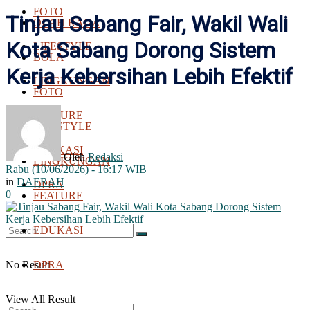
FOTO
Tinjau Sabang Fair, Wakil Wali
OLAH RAGA
Kota Sabang Dorong Sistem
LIFESTYLE
BOLA
Kerja Kebersihan Lebih Efektif
LINGKUNGAN
FOTO
FEATURE
LIFESTYLE
EDUKASI
Oleh
Redaksi
LINGKUNGAN
Rabu (10/06/2026) - 16:17 WIB
in
DAERAH
DPRA
0
FEATURE
EDUKASI
No Result
DPRA
View All Result