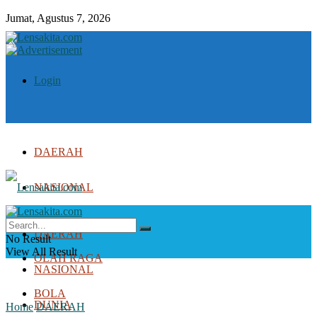
Jumat, Agustus 7, 2026
Login
DAERAH
NASIONAL
DUNIA
DAERAH
No Result
View All Result
OLAH RAGA
NASIONAL
BOLA
DUNIA
Home
DAERAH