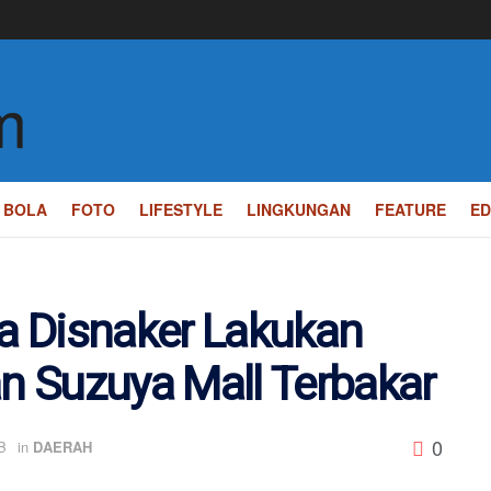
BOLA
FOTO
LIFESTYLE
LINGKUNGAN
FEATURE
ED
ta Disnaker Lakukan
 Suzuya Mall Terbakar
0
B
in
DAERAH