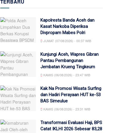
TERBARU
Kapolresta Banda Aceh dan
Kasat Narkoba Diperiksa
Divpropam Mabes Polri
JUMAT (07/08/2026) - 00:37 WIB
Kunjungi Aceh, Wapres Gibran
Pantau Pembangunan
Jembatan Krueng Tingkeum
KAMIS (06/08/2026) - 23:47 WIB
Kak Na Promosi Wisata Surfing
dan Hadiri Perayaan HUT ke-53
BAS Simeulue
KAMIS (06/08/2026) - 23:31 WIB
Transformasi Evaluasi Haji, BPS
Catat IKLHI 2026 Sebesar 83,28