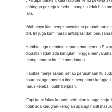
Jika dipindahkan, kata Habibie, tentu pekerja 
sehingga pekerja tersebut mungkin tidak bisa m
lain.
“Akibatnya kita mengkhawatirkan perusahaan me
diri. Ini juga kami harap antisipasi dari perusaha
Habibie juga meminta kepada manajemen Suzuya
dipastian tidak ada kerugian, hingga menyalurka
jelang lebaran Idulfitri mendatang.
Habibie menjelaskan, setiap perusahaan itu s
asuransi agar mereka tidak mengalami kerugian 
harus kembali pulih berjalan.
“Tapi kami fokus kepada perhatian tenaga kerja.
tidak ada kerugian-kerugian apalagi nanti masu