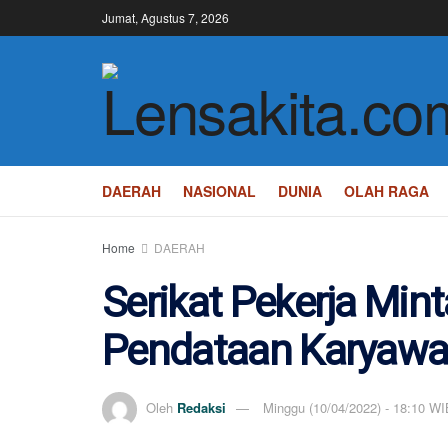
Jumat, Agustus 7, 2026
DAERAH
NASIONAL
DUNIA
OLAH RAGA
Home
DAERAH
Serikat Pekerja Min
Pendataan Karyawan
Oleh
Redaksi
Minggu (10/04/2022) - 18:10 WI