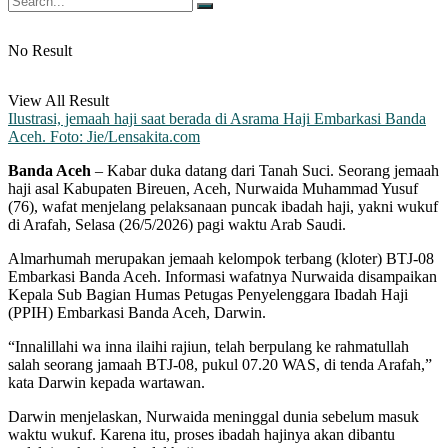
No Result
View All Result
Ilustrasi, jemaah haji saat berada di Asrama Haji Embarkasi Banda
Aceh. Foto: Jie/Lensakita.com
Banda Aceh
– Kabar duka datang dari Tanah Suci. Seorang jemaah
haji asal Kabupaten Bireuen, Aceh, Nurwaida Muhammad Yusuf
(76), wafat menjelang pelaksanaan puncak ibadah haji, yakni wukuf
di Arafah, Selasa (26/5/2026) pagi waktu Arab Saudi.
Almarhumah merupakan jemaah kelompok terbang (kloter) BTJ-08
Embarkasi Banda Aceh. Informasi wafatnya Nurwaida disampaikan
Kepala Sub Bagian Humas Petugas Penyelenggara Ibadah Haji
(PPIH) Embarkasi Banda Aceh, Darwin.
“Innalillahi wa inna ilaihi rajiun, telah berpulang ke rahmatullah
salah seorang jamaah BTJ-08, pukul 07.20 WAS, di tenda Arafah,”
kata Darwin kepada wartawan.
Darwin menjelaskan, Nurwaida meninggal dunia sebelum masuk
waktu wukuf. Karena itu, proses ibadah hajinya akan dibantu