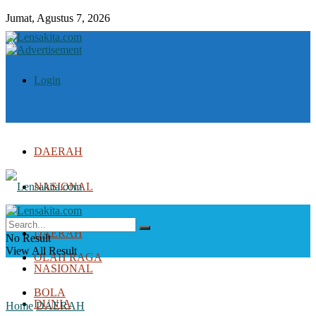
Jumat, Agustus 7, 2026
Login
DAERAH
NASIONAL
DUNIA
DAERAH
No Result
View All Result
OLAH RAGA
NASIONAL
BOLA
DUNIA
Home
DAERAH