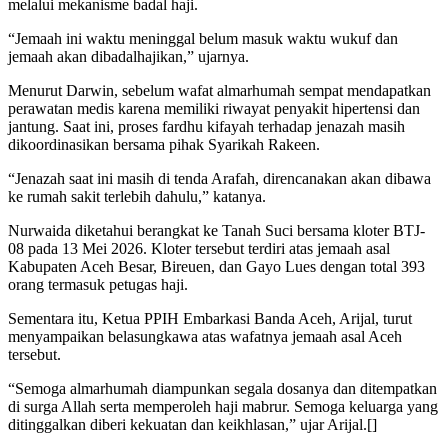
melalui mekanisme badal haji.
“Jemaah ini waktu meninggal belum masuk waktu wukuf dan
jemaah akan dibadalhajikan,” ujarnya.
Menurut Darwin, sebelum wafat almarhumah sempat mendapatkan
perawatan medis karena memiliki riwayat penyakit hipertensi dan
jantung. Saat ini, proses fardhu kifayah terhadap jenazah masih
dikoordinasikan bersama pihak Syarikah Rakeen.
“Jenazah saat ini masih di tenda Arafah, direncanakan akan dibawa
ke rumah sakit terlebih dahulu,” katanya.
Nurwaida diketahui berangkat ke Tanah Suci bersama kloter BTJ-
08 pada 13 Mei 2026. Kloter tersebut terdiri atas jemaah asal
Kabupaten Aceh Besar, Bireuen, dan Gayo Lues dengan total 393
orang termasuk petugas haji.
Sementara itu, Ketua PPIH Embarkasi Banda Aceh, Arijal, turut
menyampaikan belasungkawa atas wafatnya jemaah asal Aceh
tersebut.
“Semoga almarhumah diampunkan segala dosanya dan ditempatkan
di surga Allah serta memperoleh haji mabrur. Semoga keluarga yang
ditinggalkan diberi kekuatan dan keikhlasan,” ujar Arijal.[]