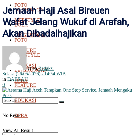
FOTO
Jemaah Haji Asal Bireuen
OLAH RAGA
Wafat Jelang Wukuf di Arafah,
LIFESTYLE
BOLA
Akan Dibadalhajikan
LINGKUNGAN
FOTO
FEATURE
LIFESTYLE
EDUKASI
Oleh
Redaksi
LINGKUNGAN
Selasa (26/05/2026) - 14:54 WIB
in
DAERAH
DPRA
0
FEATURE
EDUKASI
No Result
DPRA
View All Result