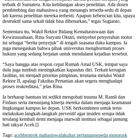
terbaik di Sumatera. Kita kehilangan akses penelitian. Ada dosen
pembimbing dan mahasiswa yang menangis tersedu-sedu di depan
lab karena penelitian mereka terhenti. Apapun kebencian kita, upaya
destruktif sama sekali tidak bisa dibenarkan,” tegas Sugianto.
Sementara itu, Wakil Rektor Bidang Kemahasiswaan dan
Kewirausahaan, Rina Suryani Oktari, menyebut penyerahan motor
ini sebagai “berita penyejuk” di tengah suasana duka kampus. Ia
juga menegaskan bahwa pihak universitas menghormati proses
hukum yang sedang berjalan untuk mendalami kejadian tersebut.
“Saya bangga atas respon cepat Rumah Amal USK, tempat saya
dulu juga tumbuh meningkatkan kapasitas diri. Terkait kerugian
fasilitas, ini menjadi prioritas pimpinan, terutama melalui Wakil
Rektor II, apalagi Fakultas Pertanian akan segera menghadapi
proses reakreditasi,” jelas Rina.
Ia berharap bantuan ini sedikit mengobati trauma M. Ramli dan
Firdaus serta menunjang kinerja mereka dalam menjaga keamanan
lingkungan kampus ke depan. USK berkomitmen untuk terus
melakukan langkah-langkah preventif agar insiden serupa tidak
terulang kembali demi menjaga marwah institusi sebagai jantung
hati rakyat Aceh.[]
Tags:
aceh
bentrok mahasiswa
fakultas pertanian
sepeda motor
usk