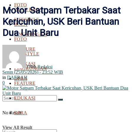
FOTO
Motor Satpam Terbakar Saat
OLAH RAGA
Kericuhan, USK Beri Bantuan
LIFESTYLE
BOLA
Dua Unit Baru
LINGKUNGAN
FOTO
FEATURE
LIFESTYLE
EDUKASI
Oleh
Redaksi
LINGKUNGAN
Senin (25/05/2026) - 23:52 WIB
in
DAERAH
DPRA
0
FEATURE
EDUKASI
No Result
DPRA
View All Result