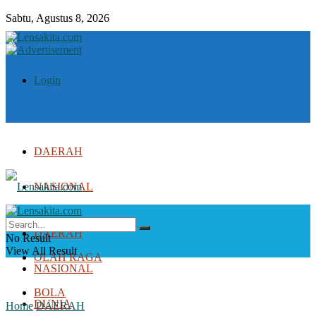
Sabtu, Agustus 8, 2026
Login
DAERAH
NASIONAL
DUNIA
DAERAH
No Result
View All Result
OLAH RAGA
NASIONAL
BOLA
DUNIA
Home
DAERAH