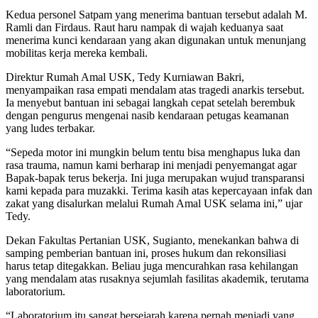
Kedua personel Satpam yang menerima bantuan tersebut adalah M.
Ramli dan Firdaus. Raut haru nampak di wajah keduanya saat
menerima kunci kendaraan yang akan digunakan untuk menunjang
mobilitas kerja mereka kembali.
Direktur Rumah Amal USK, Tedy Kurniawan Bakri,
menyampaikan rasa empati mendalam atas tragedi anarkis tersebut.
Ia menyebut bantuan ini sebagai langkah cepat setelah berembuk
dengan pengurus mengenai nasib kendaraan petugas keamanan
yang ludes terbakar.
“Sepeda motor ini mungkin belum tentu bisa menghapus luka dan
rasa trauma, namun kami berharap ini menjadi penyemangat agar
Bapak-bapak terus bekerja. Ini juga merupakan wujud transparansi
kami kepada para muzakki. Terima kasih atas kepercayaan infak dan
zakat yang disalurkan melalui Rumah Amal USK selama ini,” ujar
Tedy.
Dekan Fakultas Pertanian USK, Sugianto, menekankan bahwa di
samping pemberian bantuan ini, proses hukum dan rekonsiliasi
harus tetap ditegakkan. Beliau juga mencurahkan rasa kehilangan
yang mendalam atas rusaknya sejumlah fasilitas akademik, terutama
laboratorium.
“Laboratorium itu sangat bersejarah karena pernah menjadi yang