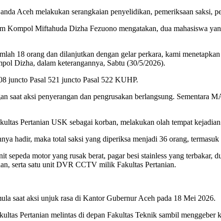
Banda Aceh melakukan serangkaian penyelidikan, pemeriksaan saksi, pe
m Kompol Miftahuda Dizha Fezuono mengatakan, dua mahasiswa yang d
rjumlah 18 orang dan dilanjutkan dengan gelar perkara, kami menetap
ompol Dizha, dalam keterangannya, Sabtu (30/5/2026).
308 juncto Pasal 521 juncto Pasal 522 KUHP.
an saat aksi penyerangan dan pengrusakan berlangsung. Sementara MA
akultas Pertanian USK sebagai korban, melakukan olah tempat kejadian
ya hadir, maka total saksi yang diperiksa menjadi 36 orang, termasuk 
unit sepeda motor yang rusak berat, pagar besi stainless yang terbakar
an, serta satu unit DVR CCTV milik Fakultas Pertanian.
a saat aksi unjuk rasa di Kantor Gubernur Aceh pada 18 Mei 2026.
kultas Pertanian melintas di depan Fakultas Teknik sambil menggeber 