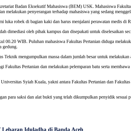
 Sekretariat Badan Eksekutif Mahasiswa (BEM) USK. Mahasiswa Fakultas
 dan melakukan penyerangan terhadap mahasiswa yang sedang menggela
mi luka robek di bagian kaki dan harus menjalani perawatan medis di
dah dimediasi oleh pihak kampus dan disepakati untuk diselesaikan seca
pukul 00.20 WIB. Puluhan mahasiswa Fakultas Pertanian diduga melaku
a gedung.
as Teknik mengumpulkan massa dalam jumlah besar untuk melakukan a
gi Fakultas Pertanian dan melakukan pelemparan batu serta membawa
iversitas Syiah Kuala, yakni antara Fakultas Pertanian dan Fakultas T
an para saksi dan alat bukti yang telah dikumpulkan penyidik sesuai 
Lebaran Iduladha di Banda Aceh