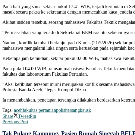
Pada hari yang sama sekitar pukul 17.41 WIB, terjadi keributan di
masuk secara paksa ke sekretariat dengan memecahkan kaca jendela
Akibat insiden tersebut, seorang mahasiswa Fakultas Teknik mengala
“Permasalahan yang terjadi di Sekretariat BEM saat itu sebenarnya su
Namun, konflik kembali berlanjut pada Kamis (21/5/2026) sekitar 
mahasiswa mengalami luka ringan serta kerusakan pada sejumlah kac
Beberapa jam kemudian, sekitar pukul 02.00 WIB, mahasiswa Fakult
Pada pukul 04.00 WIB, ratusan mahasiswa Fakultas Teknik mendatan
fakultas dan laboratorium Fakultas Pertanian.
“Aksi keributan tersebut murni merupakan konflik sesama mahasiswa Un
Polresta Banda Aceh,” tegas Kompol Dizha.
Ia menambahkan, penetapan tersangka dilakukan berdasarkan keterang
Tags:
aceh
fakultas pertanian
polisi
tersangka
usk
Share
Tweet
Pin
Previous Post
Tak Pulang Kampung, Pasien Rumah Singgah BFLF 