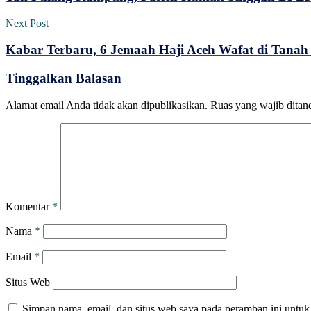
Next Post
Kabar Terbaru, 6 Jemaah Haji Aceh Wafat di Tanah
Tinggalkan Balasan
Alamat email Anda tidak akan dipublikasikan.
Ruas yang wajib ditan
Komentar
*
Nama
*
Email
*
Situs Web
Simpan nama, email, dan situs web saya pada peramban ini untuk