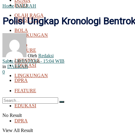
DUNIA
FOTO
Home
DAERAH
OLAH RAGA
Polisi Ungkap Kronologi Bentr
LIFESTYLE
BOLA
LINGKUNGAN
FOTO
FEATURE
Oleh
Redaksi
LIFESTYLE
Sabtu (30/05/2026) - 15:04 WIB
EDUKASI
in
DAERAH
0
LINGKUNGAN
DPRA
FEATURE
EDUKASI
No Result
DPRA
View All Result