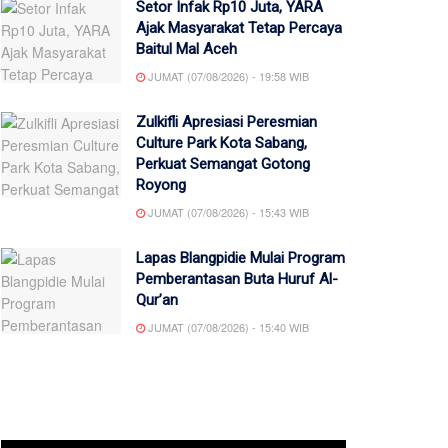
Setor Infak Rp10 Juta, YARA
Ajak Masyarakat Tetap Percaya
Baitul Mal Aceh
JUMAT (07/08/2026) - 19:58 WIB
Zulkifli Apresiasi Peresmian
Culture Park Kota Sabang,
Perkuat Semangat Gotong
Royong
JUMAT (07/08/2026) - 15:43 WIB
Lapas Blangpidie Mulai Program
Pemberantasan Buta Huruf Al-
Qur’an
JUMAT (07/08/2026) - 15:40 WIB