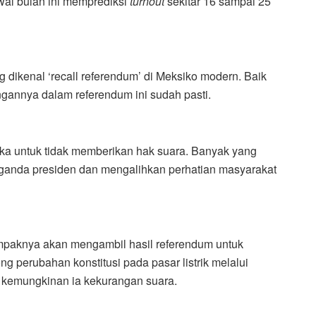
al bulan ini memprediksi
turnout
sekitar 16 sampai 25
 dikenal ‘recall referendum’ di Meksiko modern. Baik
annya dalam referendum ini sudah pasti.
eka untuk tidak memberikan hak suara. Banyak yang
ganda presiden dan mengalihkan perhatian masyarakat
mpaknya akan mengambil hasil referendum untuk
 perubahan konstitusi pada pasar listrik melalui
kemungkinan ia kekurangan suara.