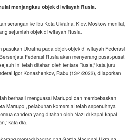
lai menjangkau objek di wilayah Rusia.
erangan ke Ibu Kota Ukraina, Kiev. Moskow menilai,
ang sejumlah objek di wilayah Rusia.
h pasukan Ukraina pada objek-objek di wilayah Federasi
an Bersenjata Federasi Rusia akan menyerang pusat-pusat
jauh ini telah ditahan oleh tentara Rusia,” kata juru
deral Igor Konashenkov, Rabu (13/4/2022), dilaporkan
telah berhasil menguasai Mariupol dan membebaskan
Kota Mariupol, pelabuhan komersial telah sepenuhnya
 Semua sandera yang ditahan oleh Nazi di kapal-kapal
n,” kata dia.
ekarang menjadi bagian dari Garda Nasional Ukraina.