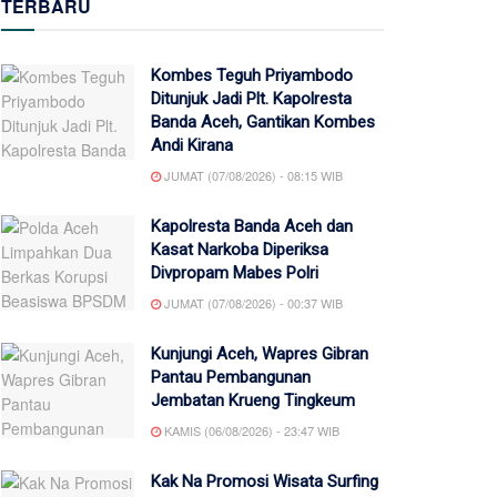
TERBARU
Kombes Teguh Priyambodo
Ditunjuk Jadi Plt. Kapolresta
Banda Aceh, Gantikan Kombes
Andi Kirana
JUMAT (07/08/2026) - 08:15 WIB
Kapolresta Banda Aceh dan
Kasat Narkoba Diperiksa
Divpropam Mabes Polri
JUMAT (07/08/2026) - 00:37 WIB
Kunjungi Aceh, Wapres Gibran
Pantau Pembangunan
Jembatan Krueng Tingkeum
KAMIS (06/08/2026) - 23:47 WIB
Kak Na Promosi Wisata Surfing