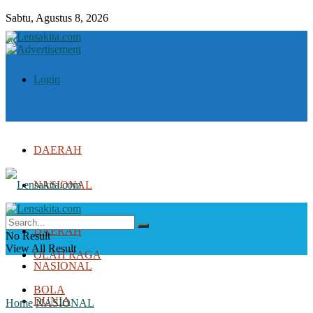
Sabtu, Agustus 8, 2026
Login
DAERAH
NASIONAL
DUNIA
DAERAH
No Result
View All Result
OLAH RAGA
NASIONAL
BOLA
DUNIA
Home
NASIONAL