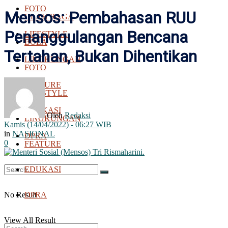
FOTO
Mensos: Pembahasan RUU
OLAH RAGA
Penanggulangan Bencana
LIFESTYLE
BOLA
Tertahan, Bukan Dihentikan
LINGKUNGAN
FOTO
FEATURE
LIFESTYLE
EDUKASI
Oleh
Redaksi
LINGKUNGAN
Kamis (14/04/2022) - 06:27 WIB
in
NASIONAL
DPRA
0
FEATURE
EDUKASI
No Result
DPRA
View All Result