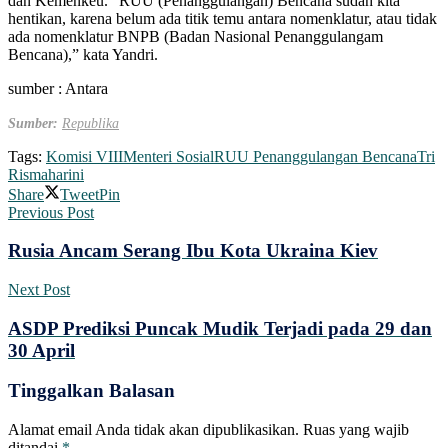
dan Kemenkeu. “RUU (Penanggulangan) Bencana sudah kita
hentikan, karena belum ada titik temu antara nomenklatur, atau tidak
ada nomenklatur BNPB (Badan Nasional Penanggulangam
Bencana),” kata Yandri.
sumber : Antara
Sumber:
Republika
Tags:
Komisi VIII
Menteri Sosial
RUU Penanggulangan Bencana
Tri
Rismaharini
Share
Tweet
Pin
Previous Post
Rusia Ancam Serang Ibu Kota Ukraina Kiev
Next Post
ASDP Prediksi Puncak Mudik Terjadi pada 29 dan
30 April
Tinggalkan Balasan
Alamat email Anda tidak akan dipublikasikan.
Ruas yang wajib
ditandai
*