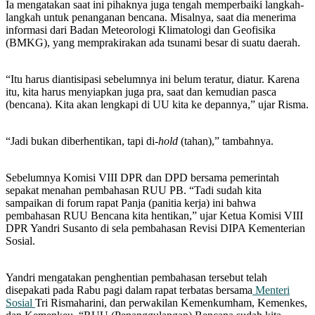
Ia mengatakan saat ini pihaknya juga tengah memperbaiki langkah-
langkah untuk penanganan bencana. Misalnya, saat dia menerima
informasi dari Badan Meteorologi Klimatologi dan Geofisika
(BMKG), yang memprakirakan ada tsunami besar di suatu daerah.
“Itu harus diantisipasi sebelumnya ini belum teratur, diatur. Karena
itu, kita harus menyiapkan juga pra, saat dan kemudian pasca
(bencana). Kita akan lengkapi di UU kita ke depannya,” ujar Risma.
“Jadi bukan diberhentikan, tapi di-
hold
(tahan),” tambahnya.
Sebelumnya Komisi VIII DPR dan DPD bersama pemerintah
sepakat menahan pembahasan RUU PB. “Tadi sudah kita
sampaikan di forum rapat Panja (panitia kerja) ini bahwa
pembahasan RUU Bencana kita hentikan,” ujar Ketua Komisi VIII
DPR Yandri Susanto di sela pembahasan Revisi DIPA Kementerian
Sosial.
Yandri mengatakan penghentian pembahasan tersebut telah
disepakati pada Rabu pagi dalam rapat terbatas bersama
Menteri
Sosial
Tri Rismaharini, dan perwakilan Kemenkumham, Kemenkes,