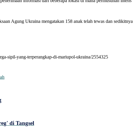
nerimaan informasi dari beberapa lokasi di mana permusuhan intens t
saan Agung Ukraina mengatakan 158 anak telah tewas dan sedikitnya 
arga-sipil-yang-terperangkap-di-mariupol-ukraina/2554325
rah
g
eg' di Tangsel