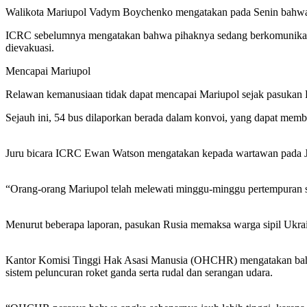
Walikota Mariupol Vadym Boychenko mengatakan pada Senin bahwa h
ICRC sebelumnya mengatakan bahwa pihaknya sedang berkomunikasi d
dievakuasi.
Mencapai Mariupol
Relawan kemanusiaan tidak dapat mencapai Mariupol sejak pasukan 
Sejauh ini, 54 bus dilaporkan berada dalam konvoi, yang dapat memb
Juru bicara ICRC Ewan Watson mengatakan kepada wartawan pada J
“Orang-orang Mariupol telah melewati minggu-minggu pertempuran se
Menurut beberapa laporan, pasukan Rusia memaksa warga sipil Ukrai
Kantor Komisi Tinggi Hak Asasi Manusia (OHCHR) mengatakan bahwa s
sistem peluncuran roket ganda serta rudal dan serangan udara.