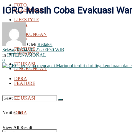
FOTO
ICRC Masih Coba Evakuasi Warg
OLAH RAGA
LIFESTYLE
BOLA
LINGKUNGAN
FOTO
Oleh
Redaksi
FEATURE
Selasa (05/04/2022) - 00:30 WIB
LIFESTYLE
in
INTERNASIONAL
0
EDUKASI
LINGKUNGAN
DPRA
FEATURE
EDUKASI
No Result
DPRA
View All Result