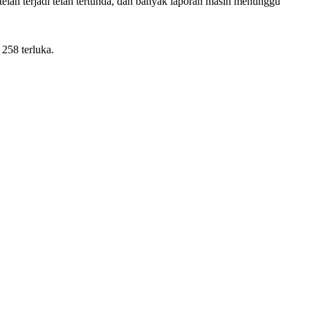
elah terjadi telah tertunda, dan banyak laporan masih menunggu
258 terluka.