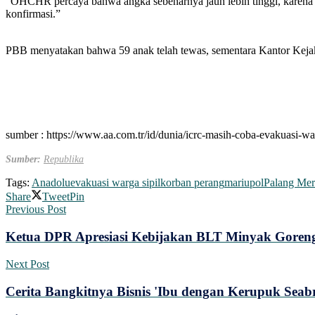
“OHCHR percaya bahwa angka sebenarnya jauh lebih tinggi, karena pe
konfirmasi.”
PBB menyatakan bahwa 59 anak telah tewas, sementara Kantor Kejak
sumber : https://www.aa.com.tr/id/dunia/icrc-masih-coba-evakuasi-w
Sumber:
Republika
Tags:
Anadolu
evakuasi warga sipil
korban perang
mariupol
Palang Me
Share
Tweet
Pin
Previous Post
Ketua DPR Apresiasi Kebijakan BLT Minyak Goren
Next Post
Cerita Bangkitnya Bisnis 'Ibu dengan Kerupuk Seabr