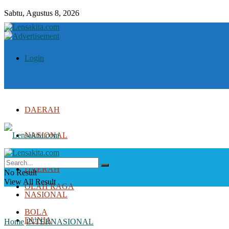
Sabtu, Agustus 8, 2026
Login
DAERAH
NASIONAL
DUNIA
DAERAH
No Result
View All Result
OLAH RAGA
NASIONAL
BOLA
DUNIA
Home
INTERNASIONAL