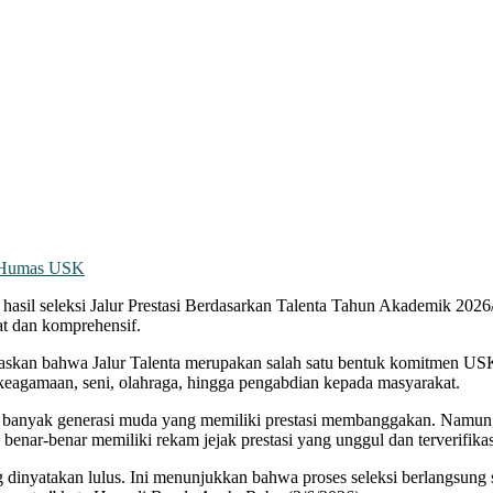
: Humas USK
l seleksi Jalur Prestasi Berdasarkan Talenta Tahun Akademik 2026/202
tat dan komprehensif.
askan bahwa Jalur Talenta merupakan salah satu bentuk komitmen U
, keagamaan, seni, olahraga, hingga pengabdian kepada masyarakat.
anyak generasi muda yang memiliki prestasi membanggakan. Namun, kar
benar-benar memiliki rekam jejak prestasi yang unggul dan terverifikas
g dinyatakan lulus. Ini menunjukkan bahwa proses seleksi berlangsung s