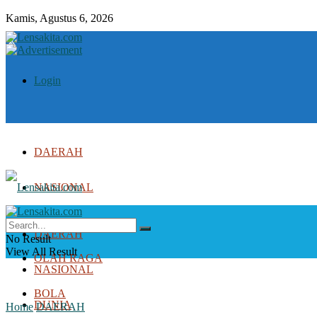
Kamis, Agustus 6, 2026
Login
DAERAH
NASIONAL
DUNIA
DAERAH
No Result
View All Result
OLAH RAGA
NASIONAL
BOLA
DUNIA
Home
DAERAH