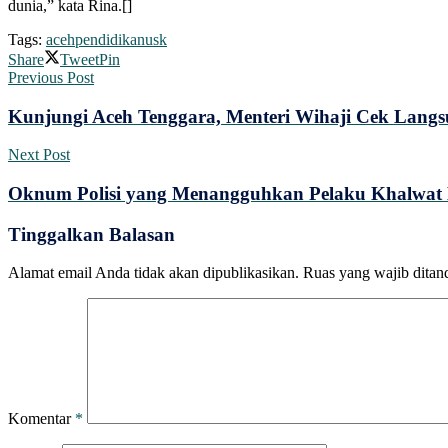
dunia,” kata Rina.[]
Tags:
aceh
pendidikan
usk
Share
Tweet
Pin
Previous Post
Kunjungi Aceh Tenggara, Menteri Wihaji Cek Langs
Next Post
Oknum Polisi yang Menangguhkan Pelaku Khalwat 
Tinggalkan Balasan
Alamat email Anda tidak akan dipublikasikan.
Ruas yang wajib ditan
Komentar
*