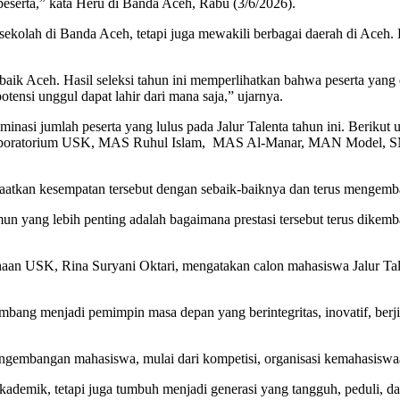
 peserta,” kata Heru di Banda Aceh, Rabu (3/6/2026).
 sekolah di Banda Aceh, tetapi juga mewakili berbagai daerah di Aceh. 
rbaik Aceh. Hasil seleksi tahun ini memperlihatkan bahwa peserta yang
ensi unggul dapat lahir dari mana saja,” ujarnya.
ominasi jumlah peserta yang lulus pada Jalur Talenta tahun ini. Beriku
oratorium USK, MAS Ruhul Islam, MAS Al-Manar, MAN Model, SMA
nfaatkan kesempatan tersebut dengan sebaik-baiknya dan terus menge
un yang lebih penting adalah bagaimana prestasi tersebut terus dikemb
n USK, Rina Suryani Oktari, mengatakan calon mahasiswa Jalur Talen
bang menjadi pemimpin masa depan yang berintegritas, inovatif, be
gembangan mahasiswa, mulai dari kompetisi, organisasi kemahasiswaan
a akademik, tetapi juga tumbuh menjadi generasi yang tangguh, peduli,