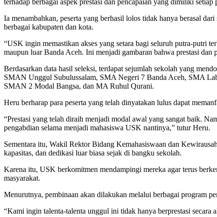
terhadap berbagai aspek prestasi dan pencapaian yang dimiliki setiap
Ia menambahkan, peserta yang berhasil lolos tidak hanya berasal dari
berbagai kabupaten dan kota.
“USK ingin memastikan akses yang setara bagi seluruh putra-putri te
maupun luar Banda Aceh. Ini menjadi gambaran bahwa prestasi dan pot
Berdasarkan data hasil seleksi, terdapat sejumlah sekolah yang mend
SMAN Unggul Subulussalam, SMA Negeri 7 Banda Aceh, SMA Lab
SMAN 2 Modal Bangsa, dan MA Ruhul Qurani.
Heru berharap para peserta yang telah dinyatakan lulus dapat mema
“Prestasi yang telah diraih menjadi modal awal yang sangat baik. Nam
pengabdian selama menjadi mahasiswa USK nantinya,” tutur Heru.
Sementara itu, Wakil Rektor Bidang Kemahasiswaan dan Kewirausahaa
kapasitas, dan dedikasi luar biasa sejak di bangku sekolah.
Karena itu, USK berkomitmen mendampingi mereka agar terus berkem
masyarakat.
Menurutnya, pembinaan akan dilakukan melalui berbagai program pen
“Kami ingin talenta-talenta unggul ini tidak hanya berprestasi secar