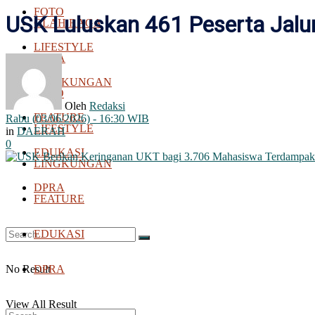
FOTO
USK Luluskan 461 Peserta Jalur
OLAH RAGA
LIFESTYLE
BOLA
LINGKUNGAN
FOTO
Oleh
Redaksi
FEATURE
Rabu (03/06/2026) - 16:30 WIB
LIFESTYLE
in
DAERAH
0
EDUKASI
LINGKUNGAN
DPRA
FEATURE
EDUKASI
No Result
DPRA
View All Result