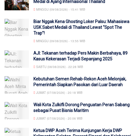
Medal di Ajang Internasional Thailand
MINGGU (09/08/2026) - 15:41 WIB
Biar Nggak Kena Ghosting Loker Palsu: Mahasiswa
USK Sabet Medali di Thailand Lewat “Spot The
Trap”!
MINGGU (09/08/2026) - 13:55 WIB
AJI: Tekanan terhadap Pers Makin Berbahaya, 89
Kasus Kekerasan Terjadi Sepanjang 2025
SABTU (08/08/2026) - 22:28 WIB
Kebutuhan Semen Rehab-Rekon Aceh Melonjak,
Pemerintah Siapkan Pasokan dari Luar Daerah
JUMAT (07/08/2026) - 20:18 WIB
Wali Kota Zulkifli Dorong Penguatan Peran Sabang
sebagai Pusat Bisnis Maritim
JUMAT (07/08/2026) - 20:06 WIB
Ketua DWP Aceh Terima Kunjungan Kerja DWP