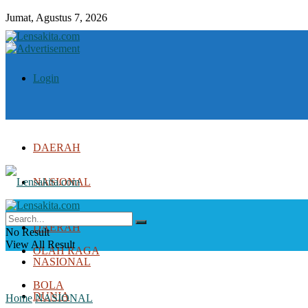
Jumat, Agustus 7, 2026
Login
DAERAH
NASIONAL
DUNIA
DAERAH
No Result
View All Result
OLAH RAGA
NASIONAL
BOLA
DUNIA
Home
NASIONAL