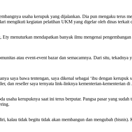
embangnya usaha kerupuk yang dijalankan. Dia pun mengaku terus m
ri mengikuti kegiatan pelatihan UKM yang digelar oleh dinas terkait 
ebut, Ety menuturkan mendapatkan banyak ilmu mengenai pengembangan p
 komunitas atau event-event bazar dan semacamnya. Dari situ, tekadn
sanya saya bawa tentengan, saya dikenal sebagai ‘ibu dengan kerupuk se
eller, dan reseller saya ternyata link-linknya kementerian-kementerian d
a usaha kerupuknya saat ini terus berputar. Pangsa pasar yang sudah 
tering.
 diri, kalau tidak begitu tidak akan membangun dan mengubah (bisnis).