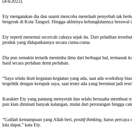
(4/4/2022).
Ety mengatakan dia dan suami mencoba menelaah penyebab tak berk
bergerak di Kota Tangsel. Hingga akhirnya kebangkitannya berawal da
Ety seperti menemui secercah cahaya sejak itu. Dari pelatihan ters
produk yang didapatkannya secara cuma-cuma.
Dia pun semakin tertarik menimba ilmu dari berbagai hal, termasuk
hasil secara perlahan demi perlahan.
“Saya selalu ikuti kegiatan-kegiatan yang ada, saat ada workshop bia
tergelitik dengan kerupuk saya, saat tester ada yang berminat jadi res
Karakter Ety yang pantang menyerah dan selalu berusaha membuat rod
pun kian diminati banyak kalangan, mulai dari perorangan hingga ca
“Galilah kemampuan yang Allah beri,
positif thinking
, harus percaya
kita dapat,” kata Ety.