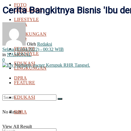
FOTO
Cerita Bangkitnya Bisnis 'Ibu d
OLAH RAGA
LIFESTYLE
BOLA
LINGKUNGAN
FOTO
Oleh
Redaksi
FEATURE
Selasa (05/04/2022) - 00:32 WIB
LIFESTYLE
in
NASIONAL
0
EDUKASI
LINGKUNGAN
DPRA
FEATURE
EDUKASI
No Result
DPRA
View All Result