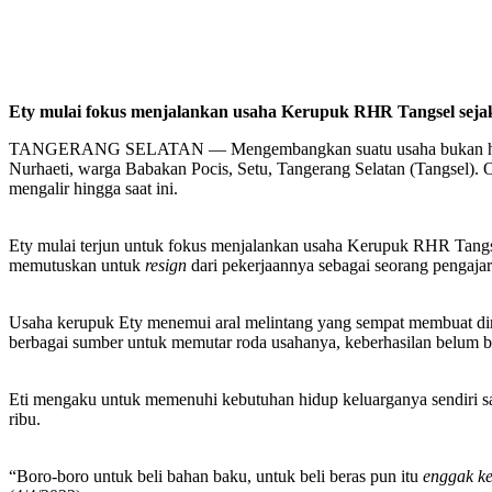
Ety mulai fokus menjalankan usaha Kerupuk RHR Tangsel sejak
TANGERANG SELATAN — Mengembangkan suatu usaha bukan hal yang
Nurhaeti, warga Babakan Pocis, Setu, Tangerang Selatan (Tangsel).
mengalir hingga saat ini.
Ety mulai terjun untuk fokus menjalankan usaha Kerupuk RHR Tangsel
memutuskan untuk
resign
dari pekerjaannya sebagai seorang pengaja
Usaha kerupuk Ety menemui aral melintang yang sempat membuat diri
berbagai sumber untuk memutar roda usahanya, keberhasilan belum be
Eti mengaku untuk memenuhi kebutuhan hidup keluarganya sendiri sa
ribu.
“Boro-boro untuk beli bahan baku, untuk beli beras pun itu
enggak ke