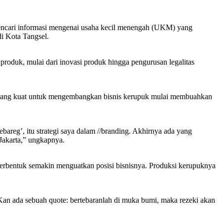
encari informasi mengenai usaha kecil menengah (UKM) yang
di Kota Tangsel.
roduk, mulai dari inovasi produk hingga pengurusan legalitas
ya yang kuat untuk mengembangkan bisnis kerupuk mulai membuahkan
bareg’, itu strategi saya dalam //branding. Akhirnya ada yang
i Jakarta,” ungkapnya.
terbentuk semakin menguatkan posisi bisnisnya. Produksi kerupuknya
 Kan ada sebuah quote: bertebaranlah di muka bumi, maka rezeki akan