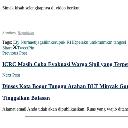
Simak kisah selengkapnya di video berikut:
Sumber:
Republika
Tags:
Ety Nurhaeti
jagalilin
kerupuk RHR
pelaku umkm
umkm tangsel
Share
Tweet
Pin
Previous Post
ICRC Masih Coba Evakuasi Warga Sipil yang Terpe
Next Post
Dinsos Kota Bogor Tunggu Arahan BLT Minyak Gor
Tinggalkan Balasan
Alamat email Anda tidak akan dipublikasikan.
Ruas yang wajib ditan