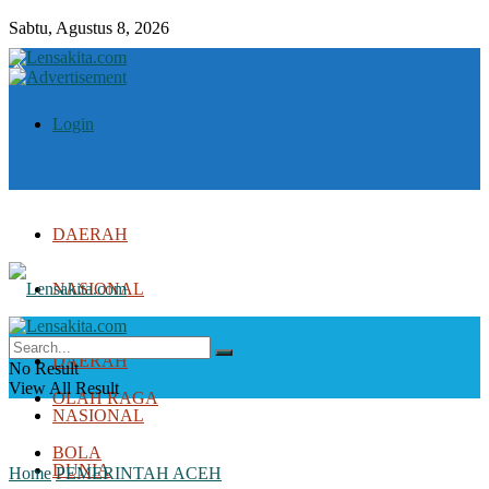
Sabtu, Agustus 8, 2026
Login
DAERAH
NASIONAL
DUNIA
DAERAH
No Result
View All Result
OLAH RAGA
NASIONAL
BOLA
DUNIA
Home
PEMERINTAH ACEH