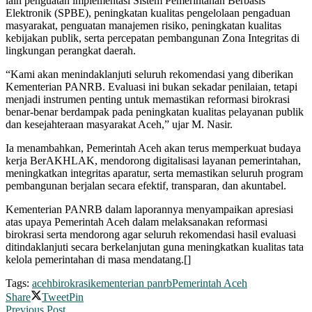
lain penguatan implementasi Sistem Pemerintahan Berbasis
Elektronik (SPBE), peningkatan kualitas pengelolaan pengaduan
masyarakat, penguatan manajemen risiko, peningkatan kualitas
kebijakan publik, serta percepatan pembangunan Zona Integritas di
lingkungan perangkat daerah.
‎‎“Kami akan menindaklanjuti seluruh rekomendasi yang diberikan
Kementerian PANRB. Evaluasi ini bukan sekadar penilaian, tetapi
menjadi instrumen penting untuk memastikan reformasi birokrasi
benar-benar berdampak pada peningkatan kualitas pelayanan publik
dan kesejahteraan masyarakat Aceh,” ujar M. Nasir.
‎‎Ia menambahkan, Pemerintah Aceh akan terus memperkuat budaya
kerja BerAKHLAK, mendorong digitalisasi layanan pemerintahan,
meningkatkan integritas aparatur, serta memastikan seluruh program
pembangunan berjalan secara efektif, transparan, dan akuntabel.
‎‎Kementerian PANRB dalam laporannya menyampaikan apresiasi
atas upaya Pemerintah Aceh dalam melaksanakan reformasi
birokrasi serta mendorong agar seluruh rekomendasi hasil evaluasi
ditindaklanjuti secara berkelanjutan guna meningkatkan kualitas tata
kelola pemerintahan di masa mendatang.[]
Tags:
aceh
birokrasi
kementerian panrb
Pemerintah Aceh
Share
Tweet
Pin
Previous Post