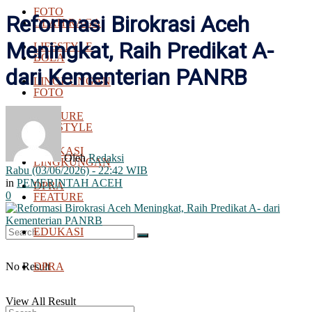
FOTO
Reformasi Birokrasi Aceh
OLAH RAGA
Meningkat, Raih Predikat A-
LIFESTYLE
BOLA
dari Kementerian PANRB
LINGKUNGAN
FOTO
FEATURE
LIFESTYLE
EDUKASI
Oleh
Redaksi
LINGKUNGAN
Rabu (03/06/2026) - 22:42 WIB
in
PEMERINTAH ACEH
DPRA
0
FEATURE
EDUKASI
No Result
DPRA
View All Result