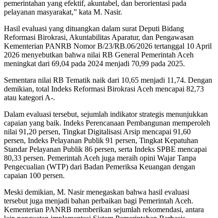
pemerintahan yang efektif, akuntabel, dan berorientasi pada
pelayanan masyarakat,” kata M. Nasir.
‎‎Hasil evaluasi yang dituangkan dalam surat Deputi Bidang
Reformasi Birokrasi, Akuntabilitas Aparatur, dan Pengawasan
Kementerian PANRB Nomor B/23/RB.06/2026 tertanggal 10 April
2026 menyebutkan bahwa nilai RB General Pemerintah Aceh
meningkat dari 69,04 pada 2024 menjadi 70,99 pada 2025.
Sementara nilai RB Tematik naik dari 10,65 menjadi 11,74. Dengan
demikian, total Indeks Reformasi Birokrasi Aceh mencapai 82,73
atau kategori A-.
‎‎Dalam evaluasi tersebut, sejumlah indikator strategis menunjukkan
capaian yang baik. Indeks Perencanaan Pembangunan memperoleh
nilai 91,20 persen, Tingkat Digitalisasi Arsip mencapai 91,60
persen, Indeks Pelayanan Publik 91 persen, Tingkat Kepatuhan
Standar Pelayanan Publik 86 persen, serta Indeks SPBE mencapai
80,33 persen. Pemerintah Aceh juga meraih opini Wajar Tanpa
Pengecualian (WTP) dari Badan Pemeriksa Keuangan dengan
capaian 100 persen.
‎‎Meski demikian, M. Nasir menegaskan bahwa hasil evaluasi
tersebut juga menjadi bahan perbaikan bagi Pemerintah Aceh.
Kementerian PANRB memberikan sejumlah rekomendasi, antara