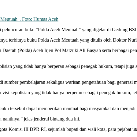
h Meutuah". Foto: Humas Aceh
ri peluncuran buku “Polda Aceh Meutuah” yang digelar di Gedung BS
tnya terbitnya buku Polda Aceh Meutuah yang ditulis oleh Doktor Nurli
 Daerah (Polda) Aceh Irjen Pol Marzuki Ali Basyah serta berbagai p
olisian yang tidak hanya berperan sebagai penegak hukum, tetapi jug
di sumber pembelajaran sekaligus warisan pengetahuan bagi generasi 
i kepolisian yang tidak hanya berperan sebagai penegak hukum, tet
buku tersebut dapat memberikan manfaat bagi masyarakat dan menjadi k
antinya,” jelas jenderal bintang dua ini.
ota Komisi III DPR RI, sejumlah bupati dan wali kota, para pejabat ut