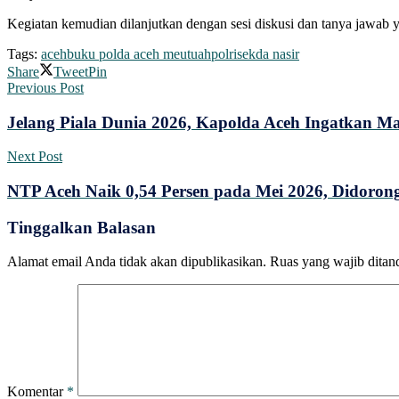
Kegiatan kemudian dilanjutkan dengan sesi diskusi dan tanya jawab 
Tags:
aceh
buku polda aceh meutuah
polri
sekda nasir
Share
Tweet
Pin
Previous Post
Jelang Piala Dunia 2026, Kapolda Aceh Ingatkan Ma
Next Post
NTP Aceh Naik 0,54 Persen pada Mei 2026, Didoro
Tinggalkan Balasan
Alamat email Anda tidak akan dipublikasikan.
Ruas yang wajib ditan
Komentar
*