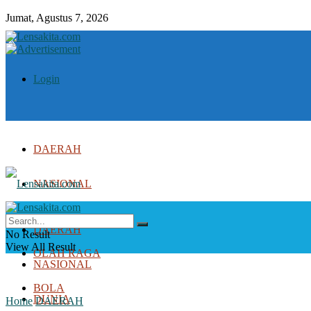
Jumat, Agustus 7, 2026
Login
DAERAH
NASIONAL
DUNIA
DAERAH
No Result
View All Result
OLAH RAGA
NASIONAL
BOLA
DUNIA
Home
DAERAH