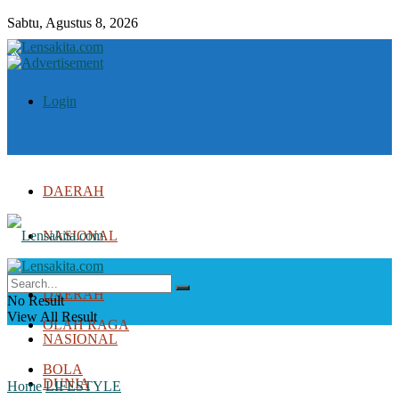
Sabtu, Agustus 8, 2026
Login
DAERAH
NASIONAL
DUNIA
DAERAH
No Result
View All Result
OLAH RAGA
NASIONAL
BOLA
DUNIA
Home
LIFESTYLE