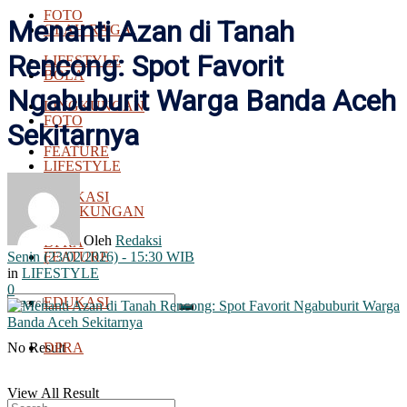
FOTO
Menanti Azan di Tanah
OLAH RAGA
Rencong: Spot Favorit
LIFESTYLE
BOLA
Ngabuburit Warga Banda Aceh
LINGKUNGAN
FOTO
Sekitarnya
FEATURE
LIFESTYLE
EDUKASI
LINGKUNGAN
Oleh
Redaksi
DPRA
Senin (23/02/2026) - 15:30 WIB
FEATURE
in
LIFESTYLE
0
EDUKASI
No Result
DPRA
View All Result