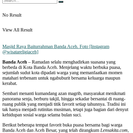
No Result
View All Result
Masjid Raya Baiturrahman Banda Aceh. Foto [Instagram
@wisatareligiaceh]
Banda Aceh
– Ramadan selalu menghadirkan suasana yang
berbeda di Kota Banda Aceh. Menjelang waktu berbuka puasa,
sejumlah sudut kota dipadati warga yang memanfaatkan momen
matahari terbenam untuk ngabuburit bersama keluarga maupun
kerabat.
Sembari menanti kumandang azan magrib, masyarakat menikmati
panorama senja, berburu takjil, hingga sekadar bersantai di ruang-
ruang publik yang menjadi titik favorit setiap tahunnya. Tradisi ini
tak hanya menjadi rutinitas musiman, tetapi juga bagian dari denyut
kehidupan sosial warga selama bulan suci.
Berikut beberapa tempat favorit buka puasa bersama bagi warga
Banda Aceh dan Aceh Besar, yang telah dirangkum
Lensakita.com
,