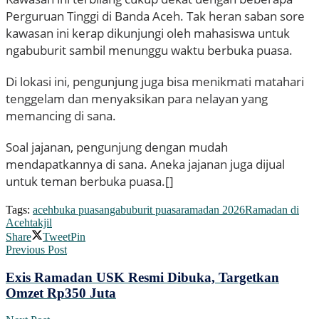
Perguruan Tinggi di Banda Aceh. Tak heran saban sore
kawasan ini kerap dikunjungi oleh mahasiswa untuk
ngabuburit sambil menunggu waktu berbuka puasa.
Di lokasi ini, pengunjung juga bisa menikmati matahari
tenggelam dan menyaksikan para nelayan yang
memancing di sana.
Soal jajanan, pengunjung dengan mudah
mendapatkannya di sana. Aneka jajanan juga dijual
untuk teman berbuka puasa.[]
Tags:
aceh
buka puasa
ngabuburit puasa
ramadan 2026
Ramadan di
Aceh
takjil
Share
Tweet
Pin
Previous Post
Exis Ramadan USK Resmi Dibuka, Targetkan
Omzet Rp350 Juta