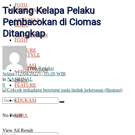
FOTO
Tukang Kelapa Pelaku
OLAH RAGA
Pembacokan di Ciomas
LIFESTYLE
BOLA
Ditangkap
LINGKUNGAN
FOTO
FEATURE
LIFESTYLE
EDUKASI
Oleh
Redaksi
LINGKUNGAN
Selasa (12/04/2022) - 05:20 WIB
in
NASIONAL
DPRA
0
FEATURE
EDUKASI
No Result
DPRA
View All Result