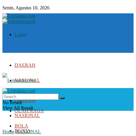
Senin, Agustus 10, 2026
Login
DAERAH
NASIONAL
DUNIA
DAERAH
No Result
View All Result
OLAH RAGA
NASIONAL
BOLA
DUNIA
Home
NASIONAL