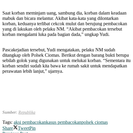
Saat korban meminjam uang, sambung dia, korban dalam keadaan
mabuk dan bicara melantur. Akibat kata-kata yang dilontarkan
korban, keduanya terlibat cekcok mulut dan berujung pembacokan
yang di lakukan oleh pelaku NM. “Akibat pembacokan tersebut
korban mengalami luka pada bagian dada,” ungkap Yudi.
Pascakejadian tersebut, Yudi mengatakan, pelaku NM sudah
ditangkap oleh Polsek Ciomas. Berikut dengan barang bukti berupa
sebilah golok yang digunakan untuk melukai korban. “Sementara itu
korban sendiri sudah kita bawa ke rumah sakit untuk mendapatkan
perawatan lebih lanjut,” ujarnya.
Sumber:
Republika
Tags:
aksi pembacokan
kasus pembacokan
polsek ciomas
Share
Tweet
Pin