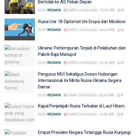
Bertolak ke AS Pekan Depan
OLEH
REDAKSI
SABTU (16/04/2022) - 13:59 WIB
0
Rusia Usir 18 Diplomat Uni Eropa dari Moskow
OLEH
REDAKSI
SABTU (16/04/2022) - 06:00 WIB
0
Ukraina: Pertempuran Terjadi di Pelabuhan dan
Pabrik Baja Mariupol
OLEH
REDAKSI
SABTU (16/04/2022) - 00:25 WIB
0
Pengurus MUI Sekaligus Dosen Hubungan
Internasional Ini Minta Rusia-Ukraina Segera
Damai
OLEH
REDAKSI
JUMAT (15/04/2022) - 23:20 WIB
0
Kapal Penjelajah Rusia Terbakar di Laut Hitam
OLEH
REDAKSI
KAMIS (14/04/2022) - 14:48 WIB
0
Empat Presiden Negara Tetangga Rusia Kunjungi