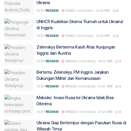
Ukraina
OLEH
REDAKSI
KAMIS (14/04/2022) - 14:09 WIB
0
UNHCR Kuatirkan Skema 'Rumah untuk Ukraina'
di Inggris
OLEH
REDAKSI
KAMIS (14/04/2022) - 13:09 WIB
0
Zelenskyy Berterima Kasih Atas Kunjungan
Inggris dan Austria
OLEH
REDAKSI
MINGGU (10/04/2022) - 08:05 WIB
0
Bertemu Zelenskyy, PM Inggris Janjikan
Dukungan Militer dan Kemanusiaan
OLEH
REDAKSI
MINGGU (10/04/2022) - 07:37 WIB
0
Meksiko: Invasi Rusia ke Ukraina tidak Bisa
Diterima
OLEH
REDAKSI
MINGGU (10/04/2022) - 07:25 WIB
0
Ukraina Siap Bertempur dengan Pasukan Rusia di
Wilayah Timur