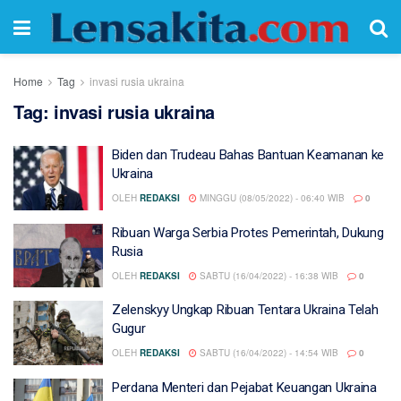
Home
Tag
invasi rusia ukraina
Tag:
invasi rusia ukraina
Biden dan Trudeau Bahas Bantuan Keamanan ke
Ukraina
OLEH
REDAKSI
MINGGU (08/05/2022) - 06:40 WIB
0
Ribuan Warga Serbia Protes Pemerintah, Dukung
Rusia
OLEH
REDAKSI
SABTU (16/04/2022) - 16:38 WIB
0
Zelenskyy Ungkap Ribuan Tentara Ukraina Telah
Gugur
OLEH
REDAKSI
SABTU (16/04/2022) - 14:54 WIB
0
Perdana Menteri dan Pejabat Keuangan Ukraina