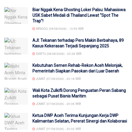
Biar Nggak Kena Ghosting Loker Palsu: Mahasiswa
USK Sabet Medali di Thailand Lewat “Spot The
Trap”!
MINGGU (09/08/2026) - 13:55 WIB
AJI: Tekanan terhadap Pers Makin Berbahaya, 89
Kasus Kekerasan Terjadi Sepanjang 2025
SABTU (08/08/2026) - 22:28 WIB
Kebutuhan Semen Rehab-Rekon Aceh Melonjak,
Pemerintah Siapkan Pasokan dari Luar Daerah
JUMAT (07/08/2026) - 20:18 WIB
Wali Kota Zulkifli Dorong Penguatan Peran Sabang
sebagai Pusat Bisnis Maritim
JUMAT (07/08/2026) - 20:06 WIB
Ketua DWP Aceh Terima Kunjungan Kerja DWP
Kalimantan Selatan, Pererat Sinergi dan Kolaborasi
JUMAT (07/08/2026) - 20:02 WIB