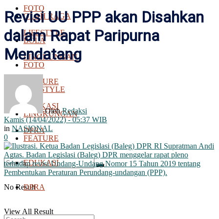
FOTO
Revisi UU PPP akan Disahkan
OLAH RAGA
dalam Rapat Paripurna
LIFESTYLE
BOLA
Mendatang
LINGKUNGAN
FOTO
FEATURE
LIFESTYLE
EDUKASI
Oleh
Redaksi
LINGKUNGAN
Kamis (14/04/2022) - 05:37 WIB
in
NASIONAL
DPRA
0
FEATURE
EDUKASI
No Result
DPRA
View All Result