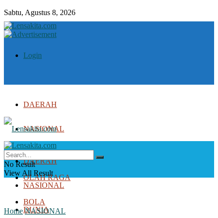
Sabtu, Agustus 8, 2026
Login
DAERAH
NASIONAL
DUNIA
DAERAH
No Result
View All Result
OLAH RAGA
NASIONAL
BOLA
DUNIA
Home
NASIONAL