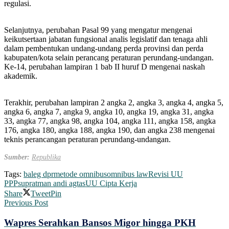
regulasi.
Selanjutnya, perubahan Pasal 99 yang mengatur mengenai
keikutsertaan jabatan fungsional analis legislatif dan tenaga ahli
dalam pembentukan undang-undang perda provinsi dan perda
kabupaten/kota selain perancang peraturan perundang-undangan.
Ke-14, perubahan lampiran 1 bab II huruf D mengenai naskah
akademik.
Terakhir, perubahan lampiran 2 angka 2, angka 3, angka 4, angka 5,
angka 6, angka 7, angka 9, angka 10, angka 19, angka 31, angka
33, angka 77, angka 98, angka 104, angka 111, angka 158, angka
176, angka 180, angka 188, angka 190, dan angka 238 mengenai
teknis perancangan peraturan perundang-undangan.
Sumber:
Republika
Tags:
baleg dpr
metode omnibus
omnibus law
Revisi UU
PPP
supratman andi agtas
UU Cipta Kerja
Share
Tweet
Pin
Previous Post
Wapres Serahkan Bansos Migor hingga PKH