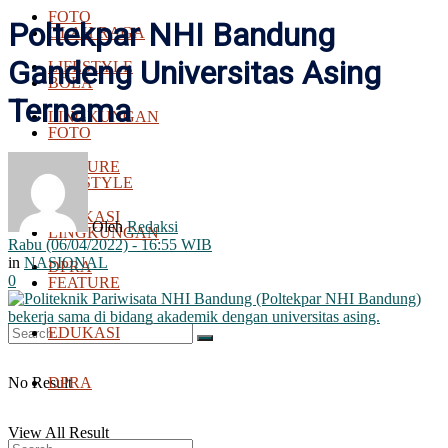
FOTO
Poltekpar NHI Bandung
OLAH RAGA
Gandeng Universitas Asing
LIFESTYLE
BOLA
Ternama
LINGKUNGAN
FOTO
FEATURE
LIFESTYLE
EDUKASI
Oleh
Redaksi
LINGKUNGAN
Rabu (06/04/2022) - 16:55 WIB
in
NASIONAL
DPRA
0
FEATURE
EDUKASI
No Result
DPRA
View All Result