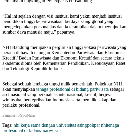
terutama di lingkungan Poltekpar NHI Bandung.
“Hal ini sejalan dengan visi institusi kami yakni menjadi institusi
pendidikan tinggi kepariwisataan berdaya saing global yang
mengedepankan personalitas dan keterampilan dalam mewujudkan
sumber daya manusia maju,” paparnya.
NHI Bandung merupakan perguruan tinggi vokasi pariwisata yang
berada di bawah naungan Kementerian Pariwisata dan Ekonomi
Kreatif / Badan Pariwisata dan Ekonomi Kreatif dan secara teknis
akademis dibina oleh Kementerian Pendidikan, Kebudayaan Riset
dan Teknologi Republik Indonesia.
Sebagai sebuah lembaga tinggi milik pemerintah, Poltekpar NHI
akan menyiapkan
tenaga profesional di bidang pariwisata
sebagai
aset nasional yang berkualitas internasional, kreatif, berjiwa
wirausaha, berkepribadian Indonesia serta memiliki sikap dan
perilaku profesional.
Sumber:
Republika
Tags:
nhi kerja sama dengan universitas asing
poltpar nhi
tenaga
profesional di bidang pariwisata