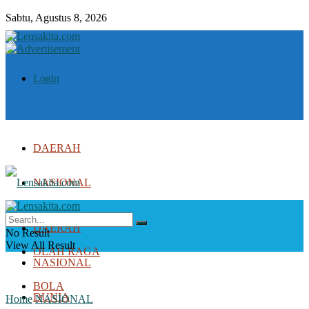
Sabtu, Agustus 8, 2026
Login
DAERAH
NASIONAL
DUNIA
DAERAH
No Result
View All Result
OLAH RAGA
NASIONAL
BOLA
DUNIA
Home
NASIONAL