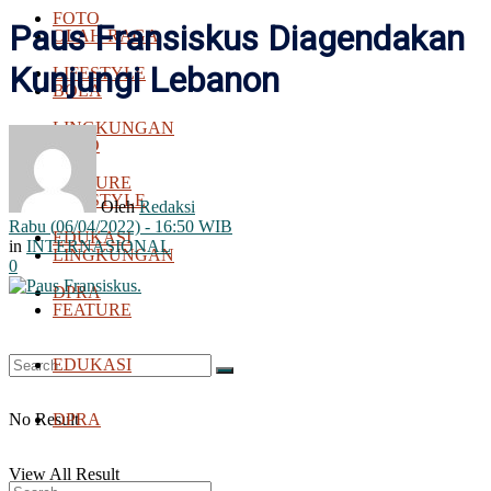
FOTO
Paus Fransiskus Diagendakan
OLAH RAGA
Kunjungi Lebanon
LIFESTYLE
BOLA
LINGKUNGAN
FOTO
FEATURE
LIFESTYLE
Oleh
Redaksi
Rabu (06/04/2022) - 16:50 WIB
EDUKASI
in
INTERNASIONAL
LINGKUNGAN
0
DPRA
FEATURE
EDUKASI
No Result
DPRA
View All Result