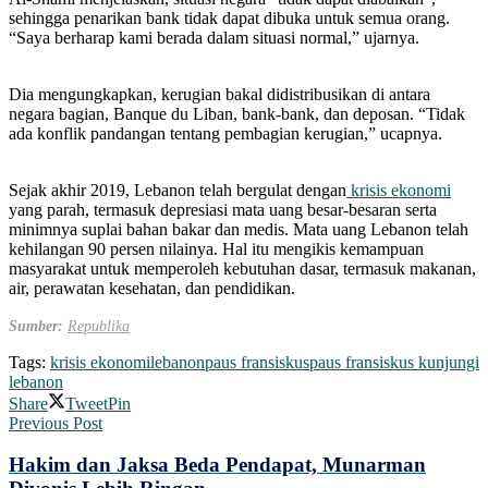
sehingga penarikan bank tidak dapat dibuka untuk semua orang.
“Saya berharap kami berada dalam situasi normal,” ujarnya.
Dia mengungkapkan, kerugian bakal didistribusikan di antara
negara bagian, Banque du Liban, bank-bank, dan deposan. “Tidak
ada konflik pandangan tentang pembagian kerugian,” ucapnya.
Sejak akhir 2019, Lebanon telah bergulat dengan
krisis ekonomi
yang parah, termasuk depresiasi mata uang besar-besaran serta
minimnya suplai bahan bakar dan medis. Mata uang Lebanon telah
kehilangan 90 persen nilainya. Hal itu mengikis kemampuan
masyarakat untuk memperoleh kebutuhan dasar, termasuk makanan,
air, perawatan kesehatan, dan pendidikan.
Sumber:
Republika
Tags:
krisis ekonomi
lebanon
paus fransiskus
paus fransiskus kunjungi
lebanon
Share
Tweet
Pin
Previous Post
Hakim dan Jaksa Beda Pendapat, Munarman