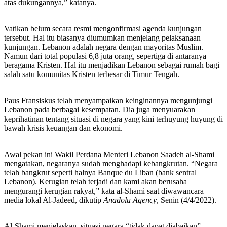
atas dukungannya,” katanya.
Vatikan belum secara resmi mengonfirmasi agenda kunjungan
tersebut. Hal itu biasanya diumumkan menjelang pelaksanaan
kunjungan. Lebanon adalah negara dengan mayoritas Muslim.
Namun dari total populasi 6,8 juta orang, sepertiga di antaranya
beragama Kristen. Hal itu menjadikan Lebanon sebagai rumah bagi
salah satu komunitas Kristen terbesar di Timur Tengah.
Paus Fransiskus telah menyampaikan keinginannya mengunjungi
Lebanon pada berbagai kesempatan. Dia juga menyuarakan
keprihatinan tentang situasi di negara yang kini terhuyung huyung di
bawah krisis keuangan dan ekonomi.
Awal pekan ini Wakil Perdana Menteri Lebanon Saadeh al-Shami
mengatakan, negaranya sudah menghadapi kebangkrutan. “Negara
telah bangkrut seperti halnya Banque du Liban (bank sentral
Lebanon). Kerugian telah terjadi dan kami akan berusaha
mengurangi kerugian rakyat,” kata al-Shami saat diwawancara
media lokal Al-Jadeed, dikutip
Anadolu
Agency
, Senin (4/4/2022).
Al-Shami menjelaskan, situasi negara “tidak dapat diabaikan”,