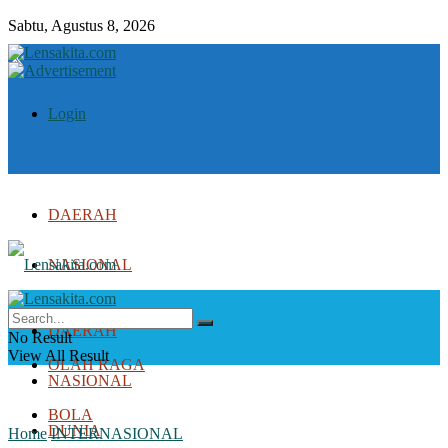
Sabtu, Agustus 8, 2026
Login
DAERAH
NASIONAL
DUNIA
DAERAH
No Result
View All Result
OLAH RAGA
NASIONAL
BOLA
DUNIA
Home
INTERNASIONAL