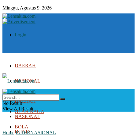
Minggu, Agustus 9, 2026
Login
DAERAH
NASIONAL
DUNIA
DAERAH
No Result
View All Result
OLAH RAGA
NASIONAL
BOLA
DUNIA
Home
INTERNASIONAL