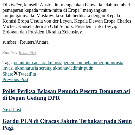
Di
Twitter
, kanselir Austria itu mengatakan bahwa ia telah memberi
pemaparan kepada “mitra-mitra di Eropa” menyangkut
kunjungannya ke Moskow. Ia sudah berbicara dengan Kepala
Komisi Eropa Ursula von der Leyen, Kepala Dewan Eropa Charles
Michel, Kanselir Jerman Olaf Scholz, Presiden Turki Tayyip
Erdogan dan Presiden Ukraina Zelenskyy.
sumber : Reuters/Antara
Sumber:
Republika
Tags:
pemimpin austria ke rusia
pertemuan nehammer putin
rusia
invasi ukraina
rusia serang ukraina
vladimir putin
Share
Tweet
Pin
Previous Post
Polisi Periksa Belasan Pemuda Peserta Demonstrasi
di Depan Gedung DPR
Next Post
Gardu PLN di Ciracas Jaktim Terbakar pada Senin
Pagi