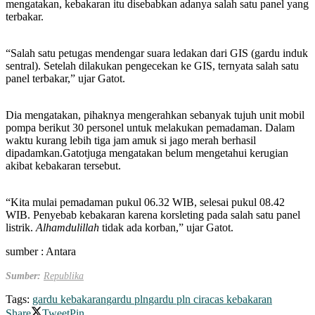
mengatakan, kebakaran itu disebabkan adanya salah satu panel yang
terbakar.
“Salah satu petugas mendengar suara ledakan dari GIS (gardu induk
sentral). Setelah dilakukan pengecekan ke GIS, ternyata salah satu
panel terbakar,” ujar Gatot.
Dia mengatakan, pihaknya mengerahkan sebanyak tujuh unit mobil
pompa berikut 30 personel untuk melakukan pemadaman. Dalam
waktu kurang lebih tiga jam amuk si jago merah berhasil
dipadamkan.Gatotjuga mengatakan belum mengetahui kerugian
akibat kebakaran tersebut.
“Kita mulai pemadaman pukul 06.32 WIB, selesai pukul 08.42
WIB. Penyebab kebakaran karena korsleting pada salah satu panel
listrik.
Alhamdulillah
tidak ada korban,” ujar Gatot.
sumber : Antara
Sumber:
Republika
Tags:
gardu kebakaran
gardu pln
gardu pln ciracas kebakaran
Share
Tweet
Pin