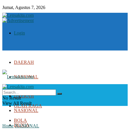
Jumat, Agustus 7, 2026
Login
DAERAH
NASIONAL
DUNIA
DAERAH
No Result
View All Result
OLAH RAGA
NASIONAL
BOLA
DUNIA
Home
NASIONAL