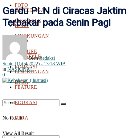
FOTO
Gardu PLN di Ciracas Jaktim
OLAH RAGA
Terbakar pada Senin Pagi
LIFESTYLE
BOLA
LINGKUNGAN
FOTO
FEATURE
LIFESTYLE
Oleh
Redaksi
Senin (11/04/2022) - 13:18 WIB
EDUKASI
in
NASIONAL
LINGKUNGAN
0
DPRA
FEATURE
EDUKASI
No Result
DPRA
View All Result