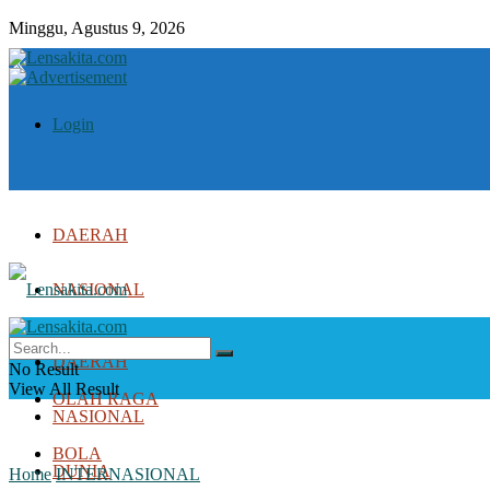
Minggu, Agustus 9, 2026
Login
DAERAH
NASIONAL
DUNIA
DAERAH
No Result
View All Result
OLAH RAGA
NASIONAL
BOLA
DUNIA
Home
INTERNASIONAL