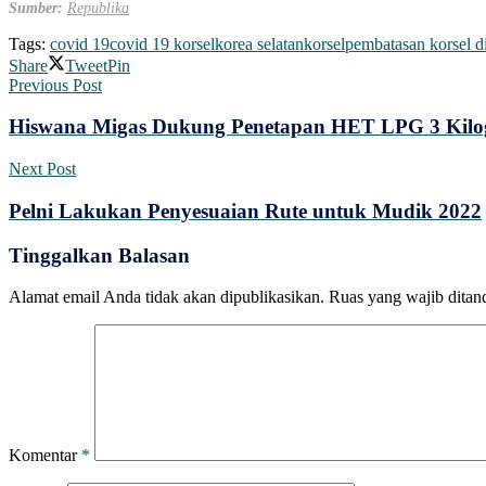
Sumber:
Republika
Tags:
covid 19
covid 19 korsel
korea selatan
korsel
pembatasan korsel d
Share
Tweet
Pin
Previous Post
Hiswana Migas Dukung Penetapan HET LPG 3 Kilog
Next Post
Pelni Lakukan Penyesuaian Rute untuk Mudik 2022
Tinggalkan Balasan
Alamat email Anda tidak akan dipublikasikan.
Ruas yang wajib ditan
Komentar
*