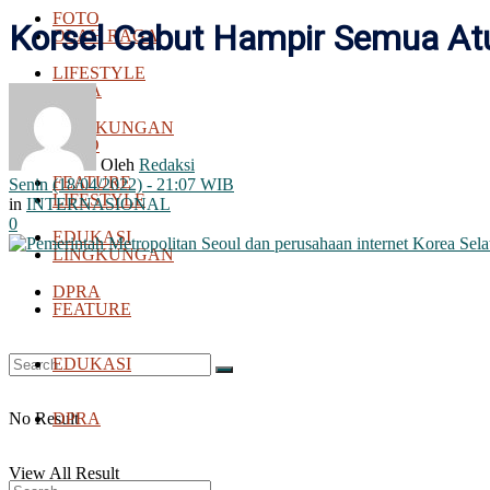
FOTO
Korsel Cabut Hampir Semua At
OLAH RAGA
LIFESTYLE
BOLA
LINGKUNGAN
FOTO
Oleh
Redaksi
FEATURE
Senin (18/04/2022) - 21:07 WIB
LIFESTYLE
in
INTERNASIONAL
0
EDUKASI
LINGKUNGAN
DPRA
FEATURE
EDUKASI
No Result
DPRA
View All Result