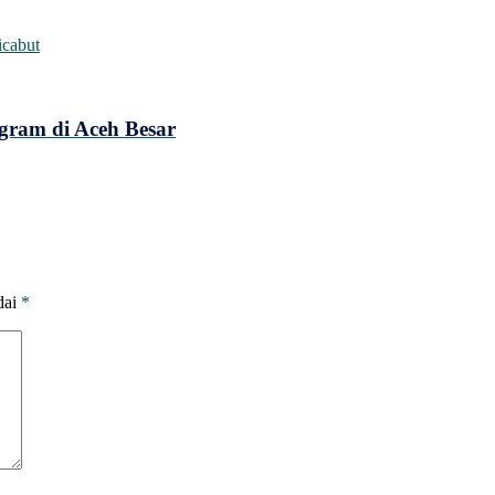
icabut
ram di Aceh Besar
dai
*