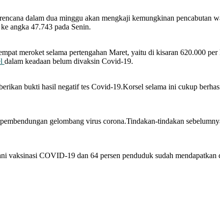
encana dalam dua minggu akan mengkaji kemungkinan pencabutan waji
 ke angka 47.743 pada Senin.
mpat meroket selama pertengahan Maret, yaitu di kisaran 620.000 per h
el
dalam keadaan belum divaksin Covid-19.
berikan bukti hasil negatif tes Covid-19.Korsel selama ini cukup berh
a pembendungan gelombang virus corona.Tindakan-tindakan sebelumnya y
lani vaksinasi COVID-19 dan 64 persen penduduk sudah mendapatkan d