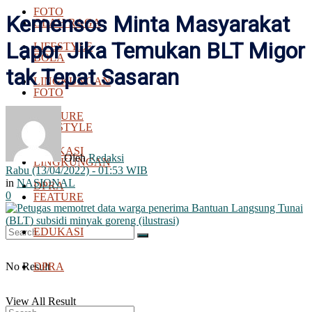
FOTO
Kemensos Minta Masyarakat
OLAH RAGA
Lapor Jika Temukan BLT Migor
LIFESTYLE
BOLA
tak Tepat Sasaran
LINGKUNGAN
FOTO
FEATURE
LIFESTYLE
EDUKASI
Oleh
Redaksi
LINGKUNGAN
Rabu (13/04/2022) - 01:53 WIB
in
NASIONAL
DPRA
0
FEATURE
EDUKASI
No Result
DPRA
View All Result