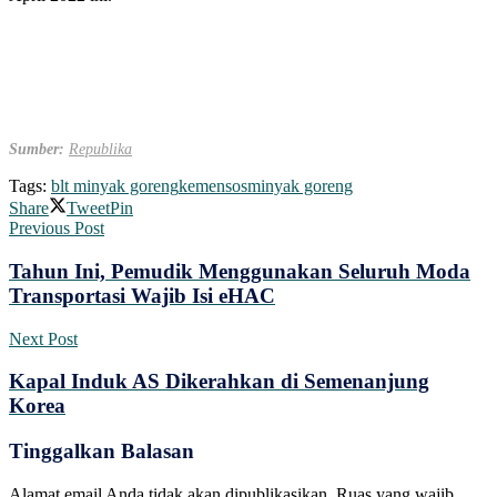
Sumber:
Republika
Tags:
blt minyak goreng
kemensos
minyak goreng
Share
Tweet
Pin
Previous Post
Tahun Ini, Pemudik Menggunakan Seluruh Moda
Transportasi Wajib Isi eHAC
Next Post
Kapal Induk AS Dikerahkan di Semenanjung
Korea
Tinggalkan Balasan
Alamat email Anda tidak akan dipublikasikan.
Ruas yang wajib