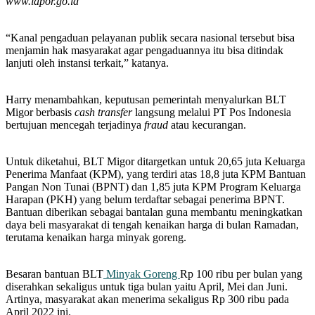
www.lapor.go.id
“Kanal pengaduan pelayanan publik secara nasional tersebut bisa
menjamin hak masyarakat agar pengaduannya itu bisa ditindak
lanjuti oleh instansi terkait,” katanya.
Harry menambahkan, keputusan pemerintah menyalurkan BLT
Migor berbasis
cash transfer
langsung melalui PT Pos Indonesia
bertujuan mencegah terjadinya
fraud
atau kecurangan.
Untuk diketahui, BLT Migor ditargetkan untuk 20,65 juta Keluarga
Penerima Manfaat (KPM), yang terdiri atas 18,8 juta KPM Bantuan
Pangan Non Tunai (BPNT) dan 1,85 juta KPM Program Keluarga
Harapan (PKH) yang belum terdaftar sebagai penerima BPNT.
Bantuan diberikan sebagai bantalan guna membantu meningkatkan
daya beli masyarakat di tengah kenaikan harga di bulan Ramadan,
terutama kenaikan harga minyak goreng.
Besaran bantuan BLT
Minyak Goreng
Rp 100 ribu per bulan yang
diserahkan sekaligus untuk tiga bulan yaitu April, Mei dan Juni.
Artinya, masyarakat akan menerima sekaligus Rp 300 ribu pada
April 2022 ini.