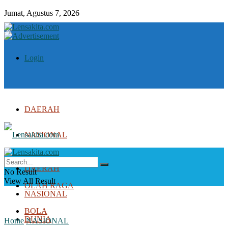
Jumat, Agustus 7, 2026
Login
DAERAH
NASIONAL
DUNIA
DAERAH
No Result
View All Result
OLAH RAGA
NASIONAL
BOLA
DUNIA
Home
NASIONAL