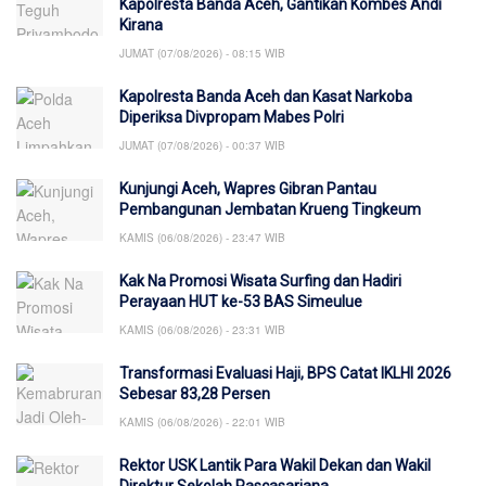
Kapolresta Banda Aceh, Gantikan Kombes Andi
Kirana
JUMAT (07/08/2026) - 08:15 WIB
Kapolresta Banda Aceh dan Kasat Narkoba
Diperiksa Divpropam Mabes Polri
JUMAT (07/08/2026) - 00:37 WIB
Kunjungi Aceh, Wapres Gibran Pantau
Pembangunan Jembatan Krueng Tingkeum
KAMIS (06/08/2026) - 23:47 WIB
Kak Na Promosi Wisata Surfing dan Hadiri
Perayaan HUT ke-53 BAS Simeulue
KAMIS (06/08/2026) - 23:31 WIB
Transformasi Evaluasi Haji, BPS Catat IKLHI 2026
Sebesar 83,28 Persen
KAMIS (06/08/2026) - 22:01 WIB
Rektor USK Lantik Para Wakil Dekan dan Wakil
Direktur Sekolah Pascasarjana