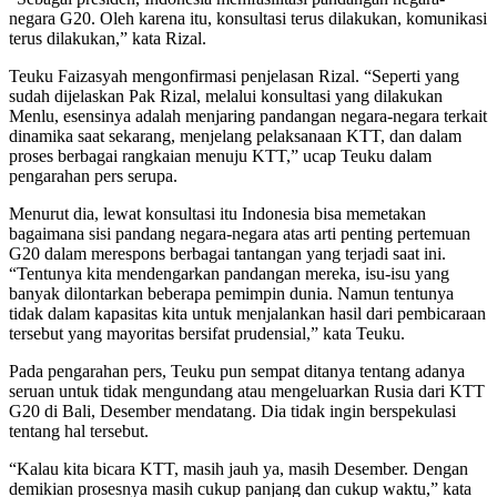
negara G20. Oleh karena itu, konsultasi terus dilakukan, komunikasi
terus dilakukan,” kata Rizal.
Teuku Faizasyah mengonfirmasi penjelasan Rizal. “Seperti yang
sudah dijelaskan Pak Rizal, melalui konsultasi yang dilakukan
Menlu, esensinya adalah menjaring pandangan negara-negara terkait
dinamika saat sekarang, menjelang pelaksanaan KTT, dan dalam
proses berbagai rangkaian menuju KTT,” ucap Teuku dalam
pengarahan pers serupa.
Menurut dia, lewat konsultasi itu Indonesia bisa memetakan
bagaimana sisi pandang negara-negara atas arti penting pertemuan
G20 dalam merespons berbagai tantangan yang terjadi saat ini.
“Tentunya kita mendengarkan pandangan mereka, isu-isu yang
banyak dilontarkan beberapa pemimpin dunia. Namun tentunya
tidak dalam kapasitas kita untuk menjalankan hasil dari pembicaraan
tersebut yang mayoritas bersifat prudensial,” kata Teuku.
Pada pengarahan pers, Teuku pun sempat ditanya tentang adanya
seruan untuk tidak mengundang atau mengeluarkan Rusia dari KTT
G20 di Bali, Desember mendatang. Dia tidak ingin berspekulasi
tentang hal tersebut.
“Kalau kita bicara KTT, masih jauh ya, masih Desember. Dengan
demikian prosesnya masih cukup panjang dan cukup waktu,” kata