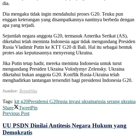
dia.
Dia mengaku tidak ingin mendahului proses G20. Teuku pun
enggan keterangan yang disampaikannya nantinya berbeda dengan
apa yang terjadi.
Sejumlah negara anggota G20, termasuk Amerika Serikat (AS),
diketahui telah meminta Indonesia agar tidak mengundang Presiden
Rusia Vladimir Putin ke KTT G20 di Bali. Hal itu sebagai bentuk
protes atas keputusannya menyerang Ukraina.
Jika Putin tetap hadir, mereka meminta Indonesia untuk turut
mengundang Presiden Ukraina Volodymyr Zelensky. Ukraina
diketahui bukan anggota G20. Konflik Rusia-Ukraina telah
menghadirkan tantangan tersendiri bagi presidensi Indonesia G20.
Sumber:
Republika
Tags:
ktt g20
Presidensi G20
rusia invasi ukraina
rusia serang ukraina
Share
Tweet
Pin
Previous Post
UU PSDN Dinilai Antitesis Negara Hukum yang
Demokratis