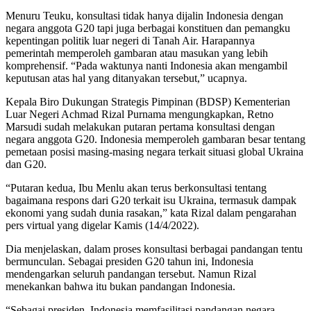
Menuru Teuku, konsultasi tidak hanya dijalin Indonesia dengan
negara anggota G20 tapi juga berbagai konstituen dan pemangku
kepentingan politik luar negeri di Tanah Air. Harapannya
pemerintah memperoleh gambaran atau masukan yang lebih
komprehensif. “Pada waktunya nanti Indonesia akan mengambil
keputusan atas hal yang ditanyakan tersebut,” ucapnya.
Kepala Biro Dukungan Strategis Pimpinan (BDSP) Kementerian
Luar Negeri Achmad Rizal Purnama mengungkapkan, Retno
Marsudi sudah melakukan putaran pertama konsultasi dengan
negara anggota G20. Indonesia memperoleh gambaran besar tentang
pemetaan posisi masing-masing negara terkait situasi global Ukraina
dan G20.
“Putaran kedua, Ibu Menlu akan terus berkonsultasi tentang
bagaimana respons dari G20 terkait isu Ukraina, termasuk dampak
ekonomi yang sudah dunia rasakan,” kata Rizal dalam pengarahan
pers virtual yang digelar Kamis (14/4/2022).
Dia menjelaskan, dalam proses konsultasi berbagai pandangan tentu
bermunculan. Sebagai presiden G20 tahun ini, Indonesia
mendengarkan seluruh pandangan tersebut. Namun Rizal
menekankan bahwa itu bukan pandangan Indonesia.
“Sebagai presiden, Indonesia memfasilitasi pandangan negara-