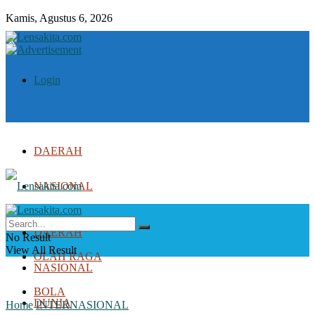
Kamis, Agustus 6, 2026
Login
DAERAH
NASIONAL
DUNIA
DAERAH
No Result
View All Result
OLAH RAGA
NASIONAL
BOLA
DUNIA
Home
INTERNASIONAL