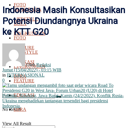
FOTO
Indonesia Masih Konsultasikan
OLAH RAGA
Potensi Diundangnya Ukraina
LIFESTYLE
BOLA
ke KTT G20
LINGKUNGAN
FOTO
FEATURE
LIFESTYLE
EDUKASI
Oleh
Redaksi
LINGKUNGAN
Jumat (15/04/2022) - 03:15 WIB
in
INTERNASIONAL
DPRA
0
FEATURE
EDUKASI
No Result
DPRA
View All Result