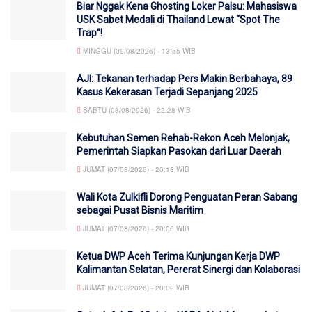
Biar Nggak Kena Ghosting Loker Palsu: Mahasiswa
USK Sabet Medali di Thailand Lewat “Spot The
Trap”!
MINGGU (09/08/2026) - 13:55 WIB
AJI: Tekanan terhadap Pers Makin Berbahaya, 89
Kasus Kekerasan Terjadi Sepanjang 2025
SABTU (08/08/2026) - 22:28 WIB
Kebutuhan Semen Rehab-Rekon Aceh Melonjak,
Pemerintah Siapkan Pasokan dari Luar Daerah
JUMAT (07/08/2026) - 20:18 WIB
Wali Kota Zulkifli Dorong Penguatan Peran Sabang
sebagai Pusat Bisnis Maritim
JUMAT (07/08/2026) - 20:06 WIB
Ketua DWP Aceh Terima Kunjungan Kerja DWP
Kalimantan Selatan, Pererat Sinergi dan Kolaborasi
JUMAT (07/08/2026) - 20:02 WIB