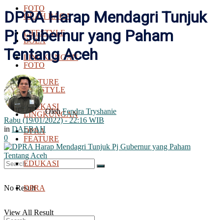
FOTO
DPRA Harap Mendagri Tunjuk
OLAH RAGA
Pj Gubernur yang Paham
LIFESTYLE
BOLA
Tentang Aceh
LINGKUNGAN
FOTO
FEATURE
LIFESTYLE
EDUKASI
Oleh
Fendra Tryshanie
LINGKUNGAN
Rabu (19/01/2022) - 22:16 WIB
in
DAERAH
DPRA
0
FEATURE
EDUKASI
No Result
DPRA
View All Result