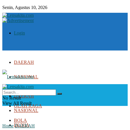
Senin, Agustus 10, 2026
Login
DAERAH
NASIONAL
DUNIA
DAERAH
No Result
View All Result
OLAH RAGA
NASIONAL
BOLA
DUNIA
Home
DAERAH