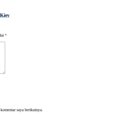
 Kiev
dai
*
 komentar saya berikutnya.