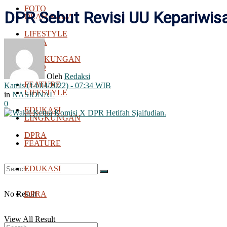
FOTO
DPR Sebut Revisi UU Kepariwis
OLAH RAGA
LIFESTYLE
BOLA
LINGKUNGAN
FOTO
Oleh
Redaksi
FEATURE
Kamis (14/04/2022) - 07:34 WIB
LIFESTYLE
in
NASIONAL
0
EDUKASI
LINGKUNGAN
DPRA
FEATURE
EDUKASI
No Result
DPRA
View All Result