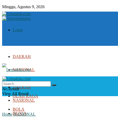
Minggu, Agustus 9, 2026
Login
DAERAH
NASIONAL
DUNIA
DAERAH
No Result
View All Result
OLAH RAGA
NASIONAL
BOLA
DUNIA
Home
NASIONAL