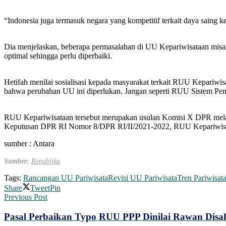
“Indonesia juga termasuk negara yang kompetitif terkait daya saing kep
Dia menjelaskan, beberapa permasalahan di UU Kepariwisataan misaln
optimal sehingga perlu diperbaiki.
Hetifah menilai sosialisasi kepada masyarakat terkait RUU Kepariw
bahwa perubahan UU ini diperlukan. Jangan seperti RUU Sistem Pend
RUU Kepariwisataan tersebut merupakan usulan Komisi X DPR mela
Keputusan DPR RI Nomor 8/DPR RI/II/2021-2022, RUU Kepariwisa
sumber : Antara
Sumber:
Republika
Tags:
Rancangan UU Pariwisata
Revisi UU Pariwisata
Tren Pariwisat
Share
Tweet
Pin
Previous Post
Pasal Perbaikan Typo RUU PPP Dinilai Rawan Dis