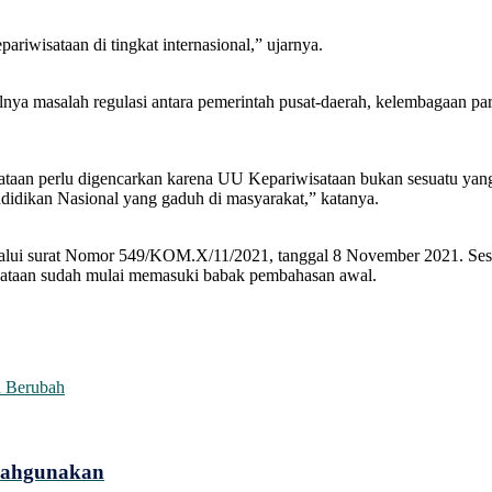
ariwisataan di tingkat internasional,” ujarnya.
ya masalah regulasi antara pemerintah pusat-daerah, kelembagaan par
isataan perlu digencarkan karena UU Kepariwisataan bukan sesuatu ya
idikan Nasional yang gaduh di masyarakat,” katanya.
lui surat Nomor 549/KOM.X/11/2021, tanggal 8 November 2021. Sesu
taan sudah mulai memasuki babak pembahasan awal.
a Berubah
alahgunakan