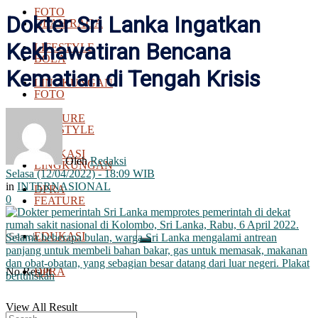
FOTO
Dokter Sri Lanka Ingatkan
OLAH RAGA
Kekhawatiran Bencana
LIFESTYLE
BOLA
Kematian di Tengah Krisis
LINGKUNGAN
FOTO
FEATURE
LIFESTYLE
EDUKASI
Oleh
Redaksi
LINGKUNGAN
Selasa (12/04/2022) - 18:09 WIB
in
INTERNASIONAL
DPRA
0
FEATURE
EDUKASI
No Result
DPRA
View All Result