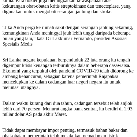
kimia. Para dokter juga meningkatkan kewaspadaan atas
kekurangan obat-obatan kritis streptokinase dan tenecteplase, yang
digunakan untuk mengobati serangan jantung dan stroke.
“Jika Anda pergi ke rumah sakit dengan serangan jantung sekarang,
kemungkinan Anda meninggal jauh lebih tinggi daripada beberapa
bulan yang lalu,” kata Dr Lakkumar Fernando, presiden Asosiasi
Spesialis Medis.
Sri Lanka negara kepulauan berpenduduk 22 juta orang itu tengah
digempur krisis keuangan terburuknya dalam beberapa dasawarsa.
Ekonomi yang terpukul oleh pandemi COVID-19 telah didorong ke
ambang kehancuran, sebagian karena pemerintah Rajapaksa
mencelupkan ke dalam cadangan luar negeri negara itu untuk
melunasi utangnya.
Dalam waktu kurang dari dua tahun, cadangan tersebut telah anjlok
lebih dari 70 persen. Menurut angka bank sentral, itu berdiri di 1,93
miliar dolar AS pada akhir Maret.
Tidak dapat membayar impor penting, termasuk bahan bakar dan
obat-obatan, pemerintah telah melakukan pemadaman listrik.