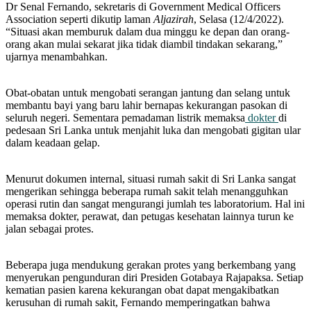
Dr Senal Fernando, sekretaris di Government Medical Officers
Association seperti dikutip laman
Aljazirah
, Selasa (12/4/2022).
“Situasi akan memburuk dalam dua minggu ke depan dan orang-
orang akan mulai sekarat jika tidak diambil tindakan sekarang,”
ujarnya menambahkan.
Obat-obatan untuk mengobati serangan jantung dan selang untuk
membantu bayi yang baru lahir bernapas kekurangan pasokan di
seluruh negeri. Sementara pemadaman listrik memaksa
dokter
di
pedesaan Sri Lanka untuk menjahit luka dan mengobati gigitan ular
dalam keadaan gelap.
Menurut dokumen internal, situasi rumah sakit di Sri Lanka sangat
mengerikan sehingga beberapa rumah sakit telah menangguhkan
operasi rutin dan sangat mengurangi jumlah tes laboratorium. Hal ini
memaksa dokter, perawat, dan petugas kesehatan lainnya turun ke
jalan sebagai protes.
Beberapa juga mendukung gerakan protes yang berkembang yang
menyerukan pengunduran diri Presiden Gotabaya Rajapaksa. Setiap
kematian pasien karena kekurangan obat dapat mengakibatkan
kerusuhan di rumah sakit, Fernando memperingatkan bahwa