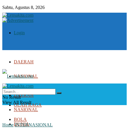
Sabtu, Agustus 8, 2026
Login
DAERAH
NASIONAL
DUNIA
DAERAH
No Result
View All Result
OLAH RAGA
NASIONAL
BOLA
DUNIA
Home
INTERNASIONAL