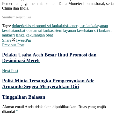
Pemerintah juga meminta bantuan Dana Moneter Internasional, serta
China dan India.
Sumber:
Republika
Tags:
dokter
krisis ekonomi sri lanka
krisis energi sri lanka
layanan
kesehatan
obat-obatan sri lanka
sistem layanan kesehatan sri lanka
sri
lanka
sri lanka kekurangan obat
Share
Tweet
Pin
Previous Post
Pelaku Usaha Aceh Besar Ikuti Promosi dan
Desiminasi Merek
Next Post
Polisi Minta Tersangka Pemgeroyokan Ade
Armando Segera Menyerahkan Diri
Tinggalkan Balasan
Alamat email Anda tidak akan dipublikasikan.
Ruas yang wajib
ditandai
*