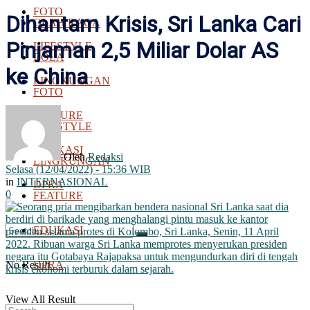
FOTO
Dihantam Krisis, Sri Lanka Cari
OLAH RAGA
Pinjaman 2,5 Miliar Dolar AS
LIFESTYLE
BOLA
ke China
LINGKUNGAN
FOTO
FEATURE
LIFESTYLE
EDUKASI
Oleh
Redaksi
LINGKUNGAN
Selasa (12/04/2022) - 15:36 WIB
in
INTERNASIONAL
DPRA
0
FEATURE
EDUKASI
No Result
DPRA
View All Result