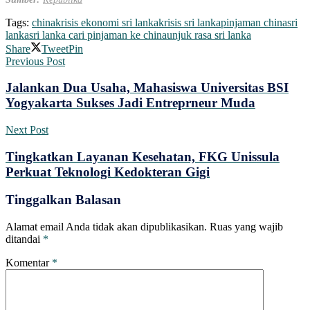
Tags:
china
krisis ekonomi sri lanka
krisis sri lanka
pinjaman china
sri
lanka
sri lanka cari pinjaman ke china
unjuk rasa sri lanka
Share
Tweet
Pin
Previous Post
Jalankan Dua Usaha, Mahasiswa Universitas BSI
Yogyakarta Sukses Jadi Entreprneur Muda
Next Post
Tingkatkan Layanan Kesehatan, FKG Unissula
Perkuat Teknologi Kedokteran Gigi
Tinggalkan Balasan
Alamat email Anda tidak akan dipublikasikan.
Ruas yang wajib
ditandai
*
Komentar
*