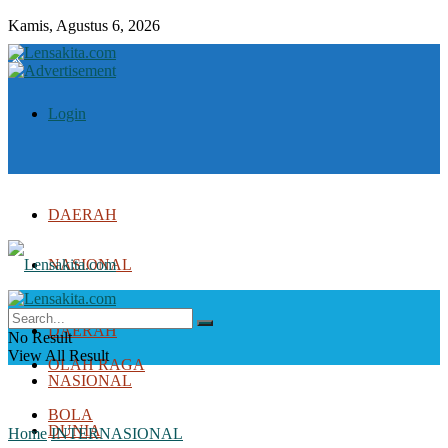
Kamis, Agustus 6, 2026
Login
DAERAH
NASIONAL
DUNIA
DAERAH
No Result
View All Result
OLAH RAGA
NASIONAL
BOLA
DUNIA
Home
INTERNASIONAL