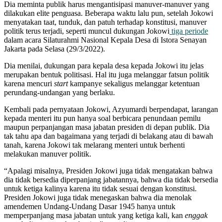
Dia meminta publik harus mengantisipasi manuver-manuver yang
dilakukan elite penguasa. Beberapa waktu lalu pun, setelah Jokowi
menyatakan taat, tunduk, dan patuh terhadap konstitusi, manuver
politik terus terjadi, seperti muncul dukungan Jokowi
tiga periode
dalam acara Silaturahmi Nasional Kepala Desa di Istora Senayan
Jakarta pada Selasa (29/3/2022).
Dia menilai, dukungan para kepala desa kepada Jokowi itu jelas
merupakan bentuk politisasi. Hal itu juga melanggar fatsun politik
karena mencuri
start
kampanye sekaligus melanggar ketentuan
perundang-undangan yang berlaku.
Kembali pada pernyataan Jokowi, Azyumardi berpendapat, larangan
kepada menteri itu pun hanya soal berbicara penundaan pemilu
maupun perpanjangan masa jabatan presiden di depan publik. Dia
tak tahu apa dan bagaimana yang terjadi di belakang atau di bawah
tanah, karena Jokowi tak melarang menteri untuk berhenti
melakukan manuver politik.
“Apalagi misalnya, Presiden Jokowi juga tidak mengatakan bahwa
dia tidak bersedia diperpanjang jabatannya, bahwa dia tidak bersedia
untuk ketiga kalinya karena itu tidak sesuai dengan konstitusi.
Presiden Jokowi juga tidak menegaskan bahwa dia menolak
amendemen Undang-Undang Dasar 1945 hanya untuk
memperpanjang masa jabatan untuk yang ketiga kali, kan
enggak