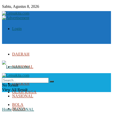
Sabtu, Agustus 8, 2026
Login
DAERAH
NASIONAL
DUNIA
DAERAH
No Result
View All Result
OLAH RAGA
NASIONAL
BOLA
DUNIA
Home
NASIONAL