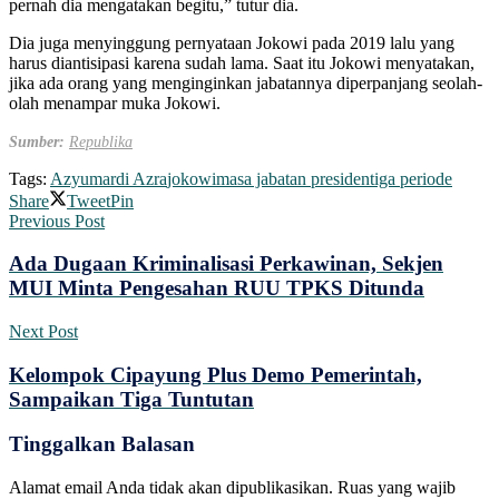
pernah dia mengatakan begitu,” tutur dia.
Dia juga menyinggung pernyataan Jokowi pada 2019 lalu yang
harus diantisipasi karena sudah lama. Saat itu Jokowi menyatakan,
jika ada orang yang menginginkan jabatannya diperpanjang seolah-
olah menampar muka Jokowi.
Sumber:
Republika
Tags:
Azyumardi Azra
jokowi
masa jabatan presiden
tiga periode
Share
Tweet
Pin
Previous Post
Ada Dugaan Kriminalisasi Perkawinan, Sekjen
MUI Minta Pengesahan RUU TPKS Ditunda
Next Post
Kelompok Cipayung Plus Demo Pemerintah,
Sampaikan Tiga Tuntutan
Tinggalkan Balasan
Alamat email Anda tidak akan dipublikasikan.
Ruas yang wajib