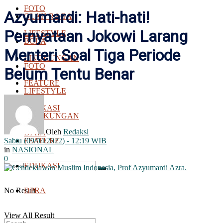
FOTO
Azyumardi: Hati-hati!
OLAH RAGA
Pernyataan Jokowi Larang
LIFESTYLE
BOLA
Menteri Soal Tiga Periode
LINGKUNGAN
FOTO
Belum Tentu Benar
FEATURE
LIFESTYLE
EDUKASI
LINGKUNGAN
Oleh
Redaksi
DPRA
Sabtu (09/04/2022) - 12:19 WIB
FEATURE
in
NASIONAL
0
EDUKASI
No Result
DPRA
View All Result