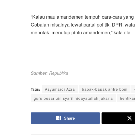
“Kalau mau amandemen tempuh cara-cara yang tida
Cobalah misalnya lewat partai politik, DPR, wala
menolak, menutup pintu amandemen,” kata dia.
Sumber:
Republika
Tags:
Azyumardi Azra
bapak-bapak antre bbm
guru besar uin syarif hidayatullah jakarta
hentika
Share