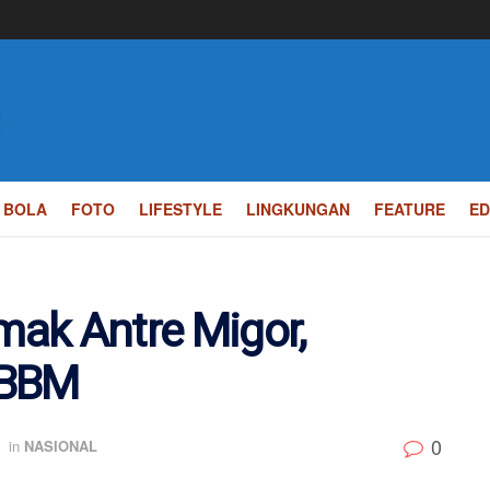
BOLA
FOTO
LIFESTYLE
LINGKUNGAN
FEATURE
ED
ak Antre Migor,
 BBM
0
in
NASIONAL