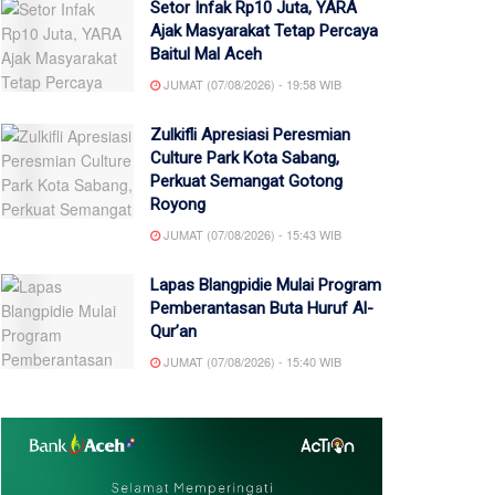
Setor Infak Rp10 Juta, YARA
Ajak Masyarakat Tetap Percaya
Baitul Mal Aceh
JUMAT (07/08/2026) - 19:58 WIB
Zulkifli Apresiasi Peresmian
Culture Park Kota Sabang,
Perkuat Semangat Gotong
Royong
JUMAT (07/08/2026) - 15:43 WIB
Lapas Blangpidie Mulai Program
Pemberantasan Buta Huruf Al-
Qur’an
JUMAT (07/08/2026) - 15:40 WIB