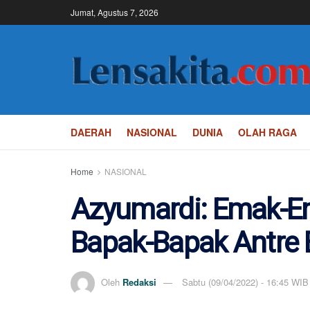
Jumat, Agustus 7, 2026
DAERAH
NASIONAL
DUNIA
OLAH RAGA
Home
NASIONAL
Azyumardi: Emak-Em
Bapak-Bapak Antre
Oleh
Redaksi
Sabtu (09/04/2022) - 16:45 WIB