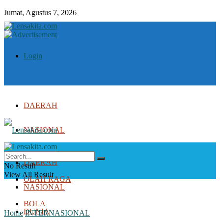
Jumat, Agustus 7, 2026
Login
DAERAH
NASIONAL
DUNIA
DAERAH
No Result
View All Result
OLAH RAGA
NASIONAL
BOLA
DUNIA
Home
INTERNASIONAL