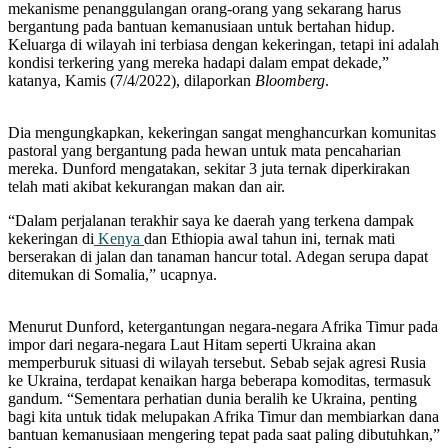
mekanisme penanggulangan orang-orang yang sekarang harus
bergantung pada bantuan kemanusiaan untuk bertahan hidup.
Keluarga di wilayah ini terbiasa dengan kekeringan, tetapi ini adalah
kondisi terkering yang mereka hadapi dalam empat dekade,”
katanya, Kamis (7/4/2022), dilaporkan
Bloomberg
.
Dia mengungkapkan, kekeringan sangat menghancurkan komunitas
pastoral yang bergantung pada hewan untuk mata pencaharian
mereka. Dunford mengatakan, sekitar 3 juta ternak diperkirakan
telah mati akibat kekurangan makan dan air.
“Dalam perjalanan terakhir saya ke daerah yang terkena dampak
kekeringan di
Kenya
dan Ethiopia awal tahun ini, ternak mati
berserakan di jalan dan tanaman hancur total. Adegan serupa dapat
ditemukan di Somalia,” ucapnya.
Menurut Dunford, ketergantungan negara-negara Afrika Timur pada
impor dari negara-negara Laut Hitam seperti Ukraina akan
memperburuk situasi di wilayah tersebut. Sebab sejak agresi Rusia
ke Ukraina, terdapat kenaikan harga beberapa komoditas, termasuk
gandum. “Sementara perhatian dunia beralih ke Ukraina, penting
bagi kita untuk tidak melupakan Afrika Timur dan membiarkan dana
bantuan kemanusiaan mengering tepat pada saat paling dibutuhkan,”