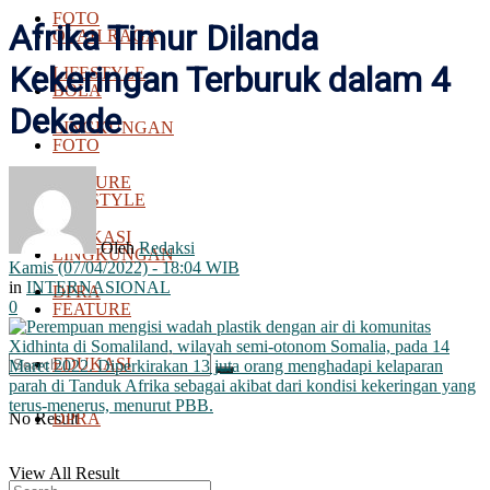
FOTO
Afrika Timur Dilanda
OLAH RAGA
Kekeringan Terburuk dalam 4
LIFESTYLE
BOLA
Dekade
LINGKUNGAN
FOTO
FEATURE
LIFESTYLE
EDUKASI
Oleh
Redaksi
LINGKUNGAN
Kamis (07/04/2022) - 18:04 WIB
in
INTERNASIONAL
DPRA
0
FEATURE
EDUKASI
No Result
DPRA
View All Result