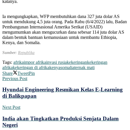
katanya.
Ia mengungkapkan, WFP membutuhkan dana 327 juta dolar AS
untuk mendukung 4,5 juta orang. Pada Rabu (6/4/2022) lalu, Badan
Pembangunan Internasional Amerika Serikat (USAID)
mengumumkan akan mengucurkan dana sebesar 114 juta dolar AS
dalam bentuk bantuan kemanusiaan untuk membantu Ethiopia,
Kenya, dan Somalia.
Sumber:
Republika
Tags:
afrika
impor afrika
invasi rusia
kekeringan
kekeringan
afrika
kekeringan di afrika
kenya
somalia
ternak mati
Share
Tweet
Pin
Previous Post
Hyundai Engineering Resmikan Kelas E-Learning
di Balikpapan
Next Post
India akan Tingkatkan Produksi Senjata Dalam
Negeri