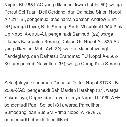
Nopol BL-8851-AO yang dikemudi Irwan Lubis (59), warga
Percut Sei Tuan, Deli Serdang, dan Daihatsu Sirion Nopol
A-1214-BI, pengemudi atas nama Yonatan Andrew Elim
(46) warga Unyur, Kota Serang. Serta Mitsubishi L300 Pick
Up Nopol A-8030-AJ, pengemudi Samhudi (22) warga
Ciomas Kabupaten Serang, Datsun Go Nopol A-1825-AU,
yang dikemudi Moh. Ayi (22), warga Mandalawangi
Pandeglang, dan Daihatsu Grandmax PU Nopol A-8502-
KG, pengemudi Nasrulloh (36), warga Curug Kota Serang.
Selanjutnya, kendaraan Daihatsu Terios Nopol STCK : B-
2008-XAO, pengemudi Sah Mardan Harahap (37), warga
Sukmajaya, Depok, dan Toyota Calya Nopol D-1069-AFE,
pengemudi Panji Setiadi (31), warga Pamulihan,
Sumedang, dan Bus SM Prima Nopol A-7876-A,
pengemudi belum teridentifikasi.