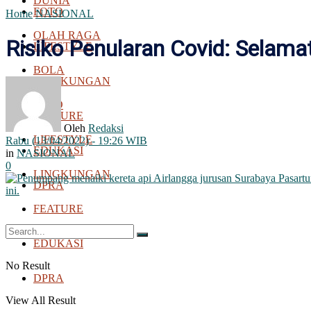
DUNIA
FOTO
Home
NASIONAL
OLAH RAGA
Risiko Penularan Covid: Selama
LIFESTYLE
BOLA
LINGKUNGAN
FOTO
FEATURE
Oleh
Redaksi
LIFESTYLE
Rabu (13/04/2022) - 19:26 WIB
EDUKASI
in
NASIONAL
0
LINGKUNGAN
DPRA
FEATURE
EDUKASI
No Result
DPRA
View All Result