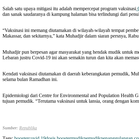
Salah satu upaya mitigasi itu adalah mempercepat program vaksinasi
C
dan sanak saudaranya di kampung halaman bisa terlindungi dari penul
“Vaksinasi ini memang diutamakan di wilayah-wilayah tempat pember
Makassar, dan sekitarnya,” kata Muhadjir dalam siaran persnya, Rabu
Muhadjir pun berpesan agar masyarakat yang hendak mudik untuk menj
Lebaran justru Covid-19 ini akan semakin turun dan kita akan memas
Kendati vaksinasi diutamakan di daerah keberangkatan pemudik, Muha
selama bulan Ramadhan ini.
Epidemiologi dari Centre for Environmental and Population Health G
tujuan pemudik. “Terutama vaksinasi untuk lansia, orang dengan komorb
Sumber:
Republika
Tags:
booster
covid 19
dosis booster
mudik
pemudik
penanggulangan co