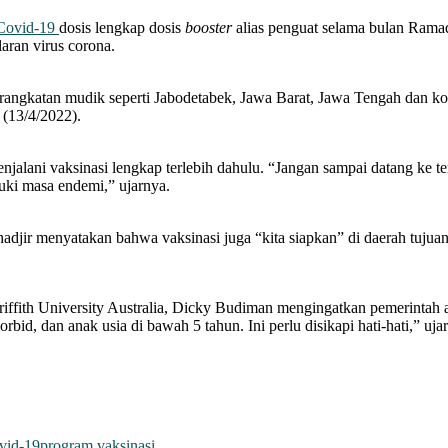
ovid-19
dosis lengkap dosis
booster
alias penguat selama bulan Ramad
aran virus corona.
angkatan mudik seperti Jabodetabek, Jawa Barat, Jawa Tengah dan kot
 (13/4/2022).
alani vaksinasi lengkap terlebih dahulu. “Jangan sampai datang ke t
uki masa endemi,” ujarnya.
djir menyatakan bahwa vaksinasi juga “kita siapkan” di daerah tujuan.
riffith University Australia, Dicky Budiman mengingatkan pemerintah 
id, dan anak usia di bawah 5 tahun. Ini perlu disikapi hati-hati,” uja
vid-19
program vaksinasi