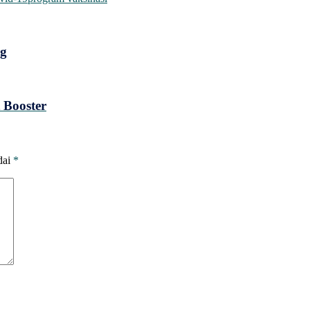
ng
 Booster
dai
*