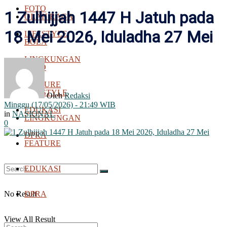
FOTO
1 Zulhijjah 1447 H Jatuh pada
OLAH RAGA
18 Mei 2026, Iduladha 27 Mei
LIFESTYLE
BOLA
LINGKUNGAN
FOTO
FEATURE
LIFESTYLE
Oleh
Redaksi
Minggu (17/05/2026) - 21:49 WIB
EDUKASI
in
NASIONAL
LINGKUNGAN
0
DPRA
FEATURE
EDUKASI
No Result
DPRA
View All Result