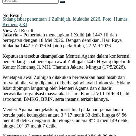
No Result
Sidang isbat penentuan 1 Zulhidjah, Iduladha 2026. Foto: Humas
Kemenag RI
View All Result
Jakarta
– Pemerintah menetapkan 1 Zulhijjah 1447 Hijriah
bertepatan dengan 18 Mei 2026. Dengan demikian, Hari Raya
Iduladha 1447 H/2026 M jatuh pada Rabu, 27 Mei 2026.
Keputusan tersebut disampaikan Menteri Agama dalam konferensi
pers Sidang Isbat penetapan awal Zulhijjah 1447 H yang digelar di
Kantor Kemenag Jl. MH. Thamrin Jakarta, Minggu (17/5/2026).
Penetapan awal Zulhijjah dilakukan berdasarkan hasil hisab dan
rukyatul hilal yang dipantau di berbagai wilayah Indonesia. Sidang
Isbat dipimpin langsung oleh Menteri Agama dan dihadiri
perwakilan organisasi masyarakat Islam, Komisi VIII DPR RI, ahli
astronomi, BMKG, BRIN, serta instansi terkait lainnya.
Menteri Agama menjelaskan, posisi hilal pada hari pemantauan
berada pada ketinggian antara 3 ° 17 menit 33 detik hingga 6° 56
menit 58 detik, dengan sudut elongasi antara 8° 54 menit 49 detik
hingga 10° 37 menit 7 detik.