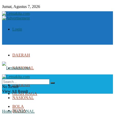
Jumat, Agustus 7, 2026
Login
DAERAH
NASIONAL
DUNIA
DAERAH
No Result
View All Result
OLAH RAGA
NASIONAL
BOLA
DUNIA
Home
NASIONAL