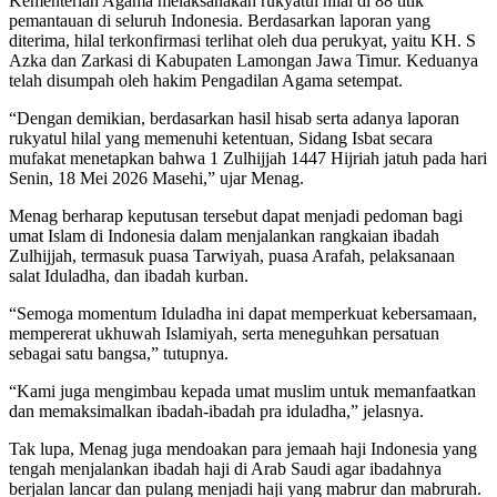
Kementerian Agama melaksanakan rukyatul hilal di 88 titik
pemantauan di seluruh Indonesia. Berdasarkan laporan yang
diterima, hilal terkonfirmasi terlihat oleh dua perukyat, yaitu KH. S
Azka dan Zarkasi di Kabupaten Lamongan Jawa Timur. Keduanya
telah disumpah oleh hakim Pengadilan Agama setempat.
“Dengan demikian, berdasarkan hasil hisab serta adanya laporan
rukyatul hilal yang memenuhi ketentuan, Sidang Isbat secara
mufakat menetapkan bahwa 1 Zulhijjah 1447 Hijriah jatuh pada hari
Senin, 18 Mei 2026 Masehi,” ujar Menag.
Menag berharap keputusan tersebut dapat menjadi pedoman bagi
umat Islam di Indonesia dalam menjalankan rangkaian ibadah
Zulhijjah, termasuk puasa Tarwiyah, puasa Arafah, pelaksanaan
salat Iduladha, dan ibadah kurban.
“Semoga momentum Iduladha ini dapat memperkuat kebersamaan,
mempererat ukhuwah Islamiyah, serta meneguhkan persatuan
sebagai satu bangsa,” tutupnya.
“Kami juga mengimbau kepada umat muslim untuk memanfaatkan
dan memaksimalkan ibadah-ibadah pra iduladha,” jelasnya.
Tak lupa, Menag juga mendoakan para jemaah haji Indonesia yang
tengah menjalankan ibadah haji di Arab Saudi agar ibadahnya
berjalan lancar dan pulang menjadi haji yang mabrur dan mabrurah.