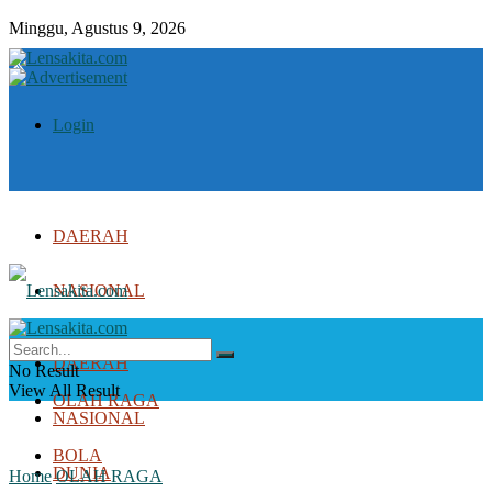
Minggu, Agustus 9, 2026
Login
DAERAH
NASIONAL
DUNIA
DAERAH
No Result
View All Result
OLAH RAGA
NASIONAL
BOLA
DUNIA
Home
OLAH RAGA