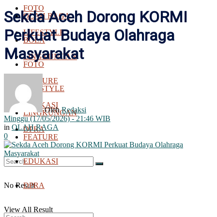
FOTO
Sekda Aceh Dorong KORMI
OLAH RAGA
Perkuat Budaya Olahraga
LIFESTYLE
BOLA
Masyarakat
LINGKUNGAN
FOTO
FEATURE
LIFESTYLE
EDUKASI
Oleh
Redaksi
LINGKUNGAN
Minggu (17/05/2026) - 21:46 WIB
in
OLAH RAGA
DPRA
0
FEATURE
EDUKASI
No Result
DPRA
View All Result