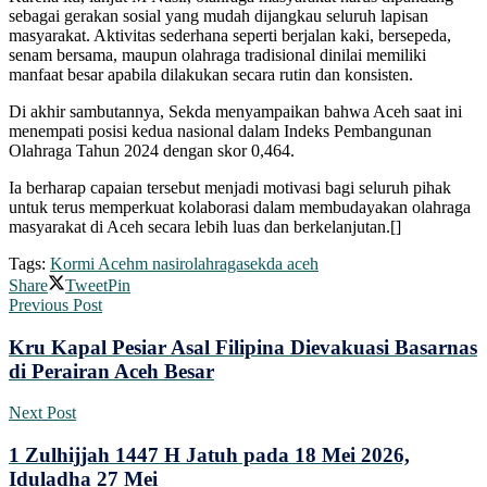
sebagai gerakan sosial yang mudah dijangkau seluruh lapisan
masyarakat. Aktivitas sederhana seperti berjalan kaki, bersepeda,
senam bersama, maupun olahraga tradisional dinilai memiliki
manfaat besar apabila dilakukan secara rutin dan konsisten.
Di akhir sambutannya, Sekda menyampaikan bahwa Aceh saat ini
menempati posisi kedua nasional dalam Indeks Pembangunan
Olahraga Tahun 2024 dengan skor 0,464.
Ia berharap capaian tersebut menjadi motivasi bagi seluruh pihak
untuk terus memperkuat kolaborasi dalam membudayakan olahraga
masyarakat di Aceh secara lebih luas dan berkelanjutan.[]
Tags:
Kormi Aceh
m nasir
olahraga
sekda aceh
Share
Tweet
Pin
Previous Post
Kru Kapal Pesiar Asal Filipina Dievakuasi Basarnas
di Perairan Aceh Besar
Next Post
1 Zulhijjah 1447 H Jatuh pada 18 Mei 2026,
Iduladha 27 Mei