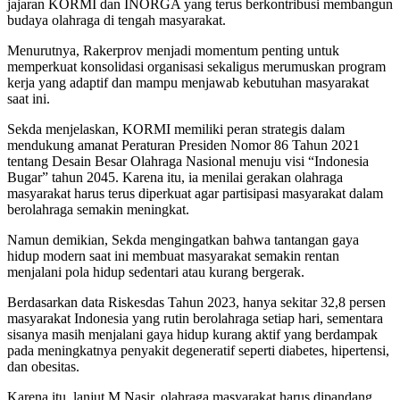
jajaran KORMI dan INORGA yang terus berkontribusi membangun
budaya olahraga di tengah masyarakat.
Menurutnya, Rakerprov menjadi momentum penting untuk
memperkuat konsolidasi organisasi sekaligus merumuskan program
kerja yang adaptif dan mampu menjawab kebutuhan masyarakat
saat ini.
Sekda menjelaskan, KORMI memiliki peran strategis dalam
mendukung amanat Peraturan Presiden Nomor 86 Tahun 2021
tentang Desain Besar Olahraga Nasional menuju visi “Indonesia
Bugar” tahun 2045. Karena itu, ia menilai gerakan olahraga
masyarakat harus terus diperkuat agar partisipasi masyarakat dalam
berolahraga semakin meningkat.
Namun demikian, Sekda mengingatkan bahwa tantangan gaya
hidup modern saat ini membuat masyarakat semakin rentan
menjalani pola hidup sedentari atau kurang bergerak.
Berdasarkan data Riskesdas Tahun 2023, hanya sekitar 32,8 persen
masyarakat Indonesia yang rutin berolahraga setiap hari, sementara
sisanya masih menjalani gaya hidup kurang aktif yang berdampak
pada meningkatnya penyakit degeneratif seperti diabetes, hipertensi,
dan obesitas.
Karena itu, lanjut M Nasir, olahraga masyarakat harus dipandang