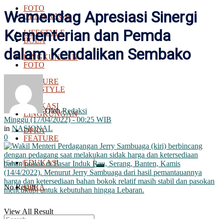
FOTO
Wamendag Apresiasi Sinergi
OLAH RAGA
Kementerian dan Pemda
LIFESTYLE
BOLA
dalam Kendalikan Sembako
LINGKUNGAN
FOTO
FEATURE
LIFESTYLE
EDUKASI
Oleh
Redaksi
LINGKUNGAN
Minggu (17/04/2022) - 00:25 WIB
in
NASIONAL
DPRA
0
FEATURE
EDUKASI
No Result
DPRA
View All Result