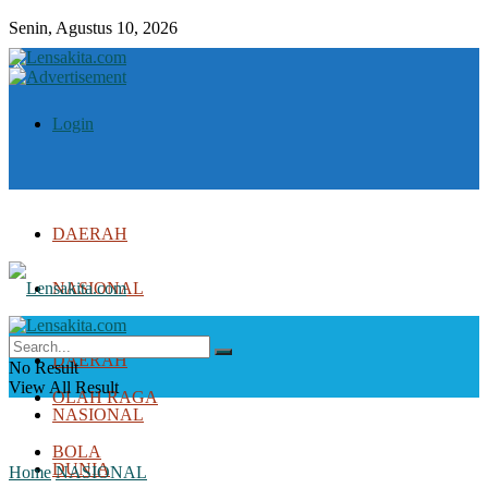
Senin, Agustus 10, 2026
Login
DAERAH
NASIONAL
DUNIA
DAERAH
No Result
View All Result
OLAH RAGA
NASIONAL
BOLA
DUNIA
Home
NASIONAL