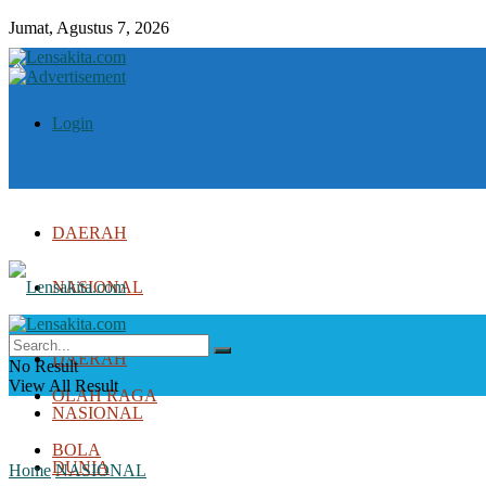
Jumat, Agustus 7, 2026
Login
DAERAH
NASIONAL
DUNIA
DAERAH
No Result
View All Result
OLAH RAGA
NASIONAL
BOLA
DUNIA
Home
NASIONAL