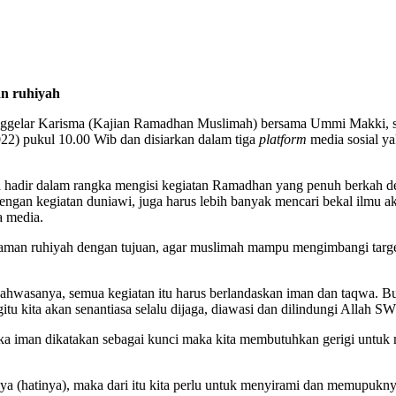
n ruhiyah
nggelar Karisma (Kajian Ramadhan Muslimah) bersama Ummi Makki,
22) pukul 10.00 Wib dan disiarkan dalam tiga
platform
media sosial y
ma hadir dalam rangka mengisi kegiatan Ramadhan yang penuh berkah 
ngan kegiatan duniawi, juga harus lebih banyak mencari bekal ilmu akh
a media.
aman ruhiyah dengan tujuan, agar muslimah mampu mengimbangi target 
 bahwasanya, semua kegiatan itu harus berlandaskan iman dan taqwa.
 kita akan senantiasa selalu dijaga, diawasi dan dilindungi Allah S
a iman dikatakan sebagai kunci maka kita membutuhkan gerigi untuk 
nya (hatinya), maka dari itu kita perlu untuk menyirami dan memupukny