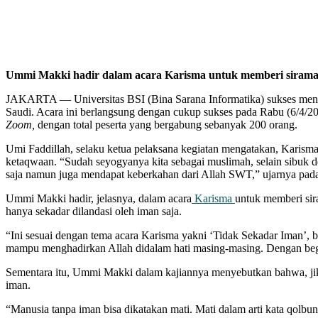
Ummi Makki hadir dalam acara Karisma untuk memberi sirama
JAKARTA — Universitas BSI (Bina Sarana Informatika) sukses me
Saudi. Acara ini berlangsung dengan cukup sukses pada Rabu (6/4/20
Zoom,
dengan total peserta yang bergabung sebanyak 200 orang.
Umi Faddillah, selaku ketua pelaksana kegiatan mengatakan, Karis
ketaqwaan. “Sudah seyogyanya kita sebagai muslimah, selain sibuk de
saja namun juga mendapat keberkahan dari Allah SWT,” ujarnya pad
Ummi Makki hadir, jelasnya, dalam acara
Karisma
untuk memberi sir
hanya sekadar dilandasi oleh iman saja.
“Ini sesuai dengan tema acara Karisma yakni ‘Tidak Sekadar Iman’,
mampu menghadirkan Allah didalam hati masing-masing. Dengan begitu
Sementara itu, Ummi Makki dalam kajiannya menyebutkan bahwa, jik
iman.
“Manusia tanpa iman bisa dikatakan mati. Mati dalam arti kata qolbu