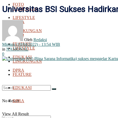
FOTO
Universitas BSI Sukses Hadirk
OLAH RAGA
LIFESTYLE
BOLA
LINGKUNGAN
FOTO
Oleh
Redaksi
FEATURE
Minggu (10/04/2022) - 13:54 WIB
LIFESTYLE
in
NASIONAL
0
EDUKASI
LINGKUNGAN
DPRA
FEATURE
EDUKASI
No Result
DPRA
View All Result