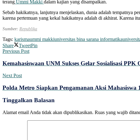
terang
Ummi Makki
dalam kajian yang disampaikan.
Sebab hakikatnya, lanjutnya menjelaskan, dunia adalah tempatnya per
karena pertemuan yang kekal hakikatnya adalah di akhirat. Karena 
Sumber:
Republika
Tags:
karisma
ummi makki
universitas bina sarana informatika
universit
Share
Tweet
Pin
Previous Post
Kemahasiswaan UNM Sukses Gelar Sosialisasi PPK
Next Post
Polda Metro Siapkan Pengamanan Aksi Mahasiswa 1
Tinggalkan Balasan
Alamat email Anda tidak akan dipublikasikan.
Ruas yang wajib ditan