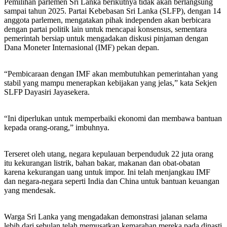
Pemilihan parlemen Sri Lanka berikutnya tidak akan berlangsung
sampai tahun 2025. Partai Kebebasan Sri Lanka (SLFP), dengan 14
anggota parlemen, mengatakan pihak independen akan berbicara
dengan partai politik lain untuk mencapai konsensus, sementara
pemerintah bersiap untuk mengadakan diskusi pinjaman dengan
Dana Moneter Internasional (IMF) pekan depan.
“Pembicaraan dengan IMF akan membutuhkan pemerintahan yang
stabil yang mampu menerapkan kebijakan yang jelas,” kata Sekjen
SLFP Dayasiri Jayasekera.
“Ini diperlukan untuk memperbaiki ekonomi dan membawa bantuan
kepada orang-orang,” imbuhnya.
Terseret oleh utang, negara kepulauan berpenduduk 22 juta orang
itu kekurangan listrik, bahan bakar, makanan dan obat-obatan
karena kekurangan uang untuk impor. Ini telah menjangkau IMF
dan negara-negara seperti India dan China untuk bantuan keuangan
yang mendesak.
Warga Sri Lanka yang mengadakan demonstrasi jalanan selama
lebih dari sebulan telah memusatkan kemarahan mereka pada dinasti