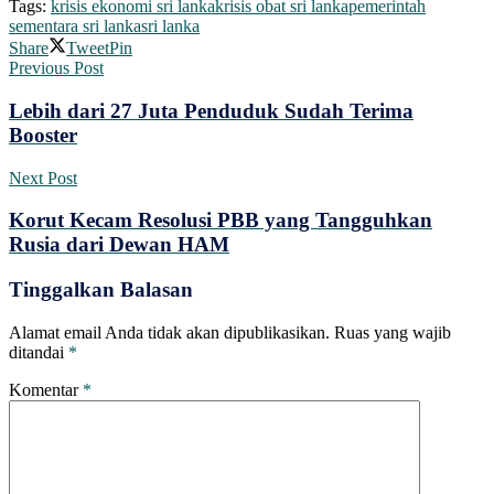
Tags:
krisis ekonomi sri lanka
krisis obat sri lanka
pemerintah
sementara sri lanka
sri lanka
Share
Tweet
Pin
Previous Post
Lebih dari 27 Juta Penduduk Sudah Terima
Booster
Next Post
Korut Kecam Resolusi PBB yang Tangguhkan
Rusia dari Dewan HAM
Tinggalkan Balasan
Alamat email Anda tidak akan dipublikasikan.
Ruas yang wajib
ditandai
*
Komentar
*