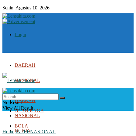
Senin, Agustus 10, 2026
Login
DAERAH
NASIONAL
DUNIA
DAERAH
No Result
View All Result
OLAH RAGA
NASIONAL
BOLA
DUNIA
Home
INTERNASIONAL