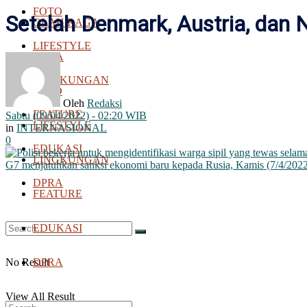
FOTO
Setelah Denmark, Austria, dan N
OLAH RAGA
LIFESTYLE
BOLA
LINGKUNGAN
FOTO
Oleh
Redaksi
FEATURE
Sabtu (09/04/2022) - 02:20 WIB
LIFESTYLE
in
INTERNASIONAL
0
EDUKASI
LINGKUNGAN
DPRA
FEATURE
EDUKASI
No Result
DPRA
View All Result