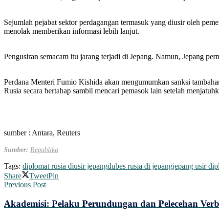
Sejumlah pejabat sektor perdagangan termasuk yang diusir oleh pemeri
menolak memberikan informasi lebih lanjut.
Pengusiran semacam itu jarang terjadi di Jepang. Namun, Jepang per
Perdana Menteri Fumio Kishida akan mengumumkan sanksi tambahan 
Rusia secara bertahap sambil mencari pemasok lain setelah menjatuh
sumber : Antara, Reuters
Sumber:
Republika
Tags:
diplomat rusia diusir jepang
dubes rusia di jepang
jepang usir dip
Share
Tweet
Pin
Previous Post
Akademisi: Pelaku Perundungan dan Pelecehan Verb