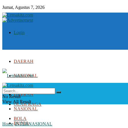
Jumat, Agustus 7, 2026
Login
DAERAH
NASIONAL
DUNIA
DAERAH
No Result
View All Result
OLAH RAGA
NASIONAL
BOLA
DUNIA
Home
INTERNASIONAL