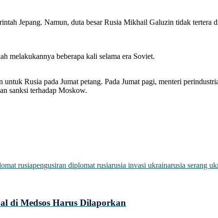
ntah Jepang. Namun, duta besar Rusia Mikhail Galuzin tidak tertera di
nah melakukannya beberapa kali selama era Soviet.
untuk Rusia pada Jumat petang. Pada Jumat pagi, menteri perindustr
kan sanksi terhadap Moskow.
lomat rusia
pengusiran diplomat rusia
rusia invasi ukraina
rusia serang uk
al di Medsos Harus Dilaporkan