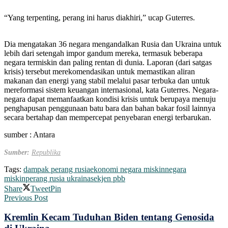
“Yang terpenting, perang ini harus diakhiri,” ucap Guterres.
Dia mengatakan 36 negara mengandalkan Rusia dan Ukraina untuk
lebih dari setengah impor gandum mereka, termasuk beberapa
negara termiskin dan paling rentan di dunia. Laporan (dari satgas
krisis) tersebut merekomendasikan untuk memastikan aliran
makanan dan energi yang stabil melalui pasar terbuka dan untuk
mereformasi sistem keuangan internasional, kata Guterres. Negara-
negara dapat memanfaatkan kondisi krisis untuk berupaya menuju
penghapusan penggunaan batu bara dan bahan bakar fosil lainnya
secara bertahap dan mempercepat penyebaran energi terbarukan.
sumber : Antara
Sumber:
Republika
Tags:
dampak perang rusia
ekonomi negara miskin
negara
miskin
perang rusia ukraina
sekjen pbb
Share
Tweet
Pin
Previous Post
Kremlin Kecam Tuduhan Biden tentang Genosida