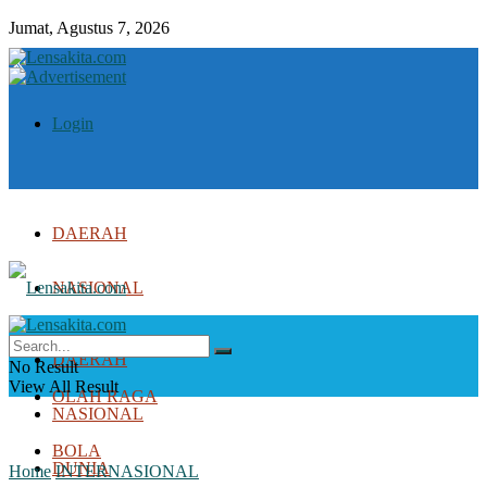
Jumat, Agustus 7, 2026
Login
DAERAH
NASIONAL
DUNIA
DAERAH
No Result
View All Result
OLAH RAGA
NASIONAL
BOLA
DUNIA
Home
INTERNASIONAL