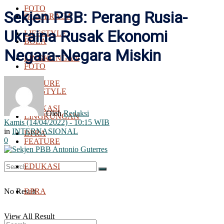
FOTO
Sekjen PBB: Perang Rusia-
OLAH RAGA
Ukraina Rusak Ekonomi
LIFESTYLE
BOLA
Negara-Negara Miskin
LINGKUNGAN
FOTO
FEATURE
LIFESTYLE
EDUKASI
Oleh
Redaksi
LINGKUNGAN
Kamis (14/04/2022) - 10:15 WIB
in
INTERNASIONAL
DPRA
0
FEATURE
EDUKASI
No Result
DPRA
View All Result